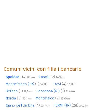
Comuni vicini con filiali bancarie
Spoleto
(14)
Cascia
(2)
8,1km
14,9km
Montefranco (TR)
(1)
Trevi
(4)
16,4km
17,2km
Sellano
(1)
Leonessa (RI)
(1)
18,5km
21,6km
Norcia
(5)
Montefalco
(2)
22,1km
23,0km
Giano dell'Umbria
(4)
TERNI (TR)
(28)
23,7km
24,2km