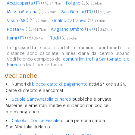
Acquasparta (TR)
(4)
Foligno
(15)
24,7km
25,6km
Massa Martana
(1)
San Gemini (TR)
(1)
25,7km
27,8km
Visso (MC)
(1)
Gualdo Cattaneo
(1)
29,7km
30,1km
Posta (RI)
(1)
Avigliano Umbro (TR)
(1)
31,7km
34,7km
Narni (TR)
(6)
Todi
(9)
35,4km
35,6km
In
grassetto
sono riportati i
comuni confinanti
. Le
distanze sono calcolate in linea d'aria dal centro urbano.
Vedi l'elenco completo dei
comuni limitrofi a Sant'Anatolia di
Narco
ordinati per distanza.
Vedi anche
Numeri di
blocco carte di pagamento
attivi 24 ore su 24.
Carte di credito e Bancomat.
Scuole Sant'Anatolia di Narco
pubbliche e private.
Materne, elementari, medie e superiori con codice
meccanografico.
Calcola il Codice Fiscale
di una persona nata a
Sant'Anatolia di Narco.