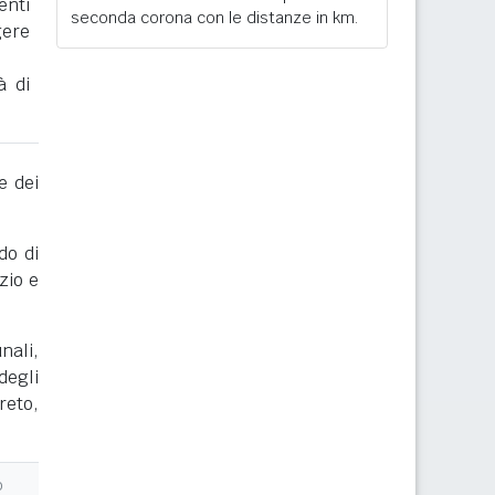
enti
seconda corona con le distanze in km.
gere
à di
e dei
do di
zio e
nali,
degli
reto,
o