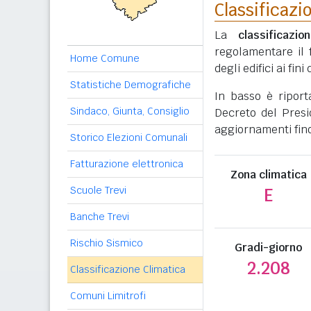
Classificazi
La
classificazio
regolamentare il 
Home Comune
degli edifici ai fi
Statistiche Demografiche
In basso è ripor
Sindaco, Giunta, Consiglio
Decreto del Presi
aggiornamenti fino
Storico Elezioni Comunali
Fatturazione elettronica
Zona climatica
Scuole Trevi
E
Banche Trevi
Rischio Sismico
Gradi-giorno
2.208
Classificazione Climatica
Comuni Limitrofi