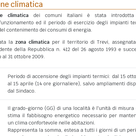
one climatica
ne climatica
dei comuni italiani è stata introdotta
funzionamento ed il periodo di esercizio degli impianti te
ni del contenimento dei consumi di energia.
tata la
zona climatica
per il territorio di Trevi, assegnat
dente della Repubblica n. 412 del 26 agosto 1993 e succe
 al 31 ottobre 2009.
Periodo di accensione degli impianti termici: dal 15 ott
al 15 aprile (14 ore giornaliere), salvo ampliamenti disp
dal Sindaco.
Il grado-giorno (GG) di una località è l'unità di misura
stima il fabbisogno energetico necessario per mante
un clima confortevole nelle abitazioni.
Rappresenta la somma, estesa a tutti i giorni di un per