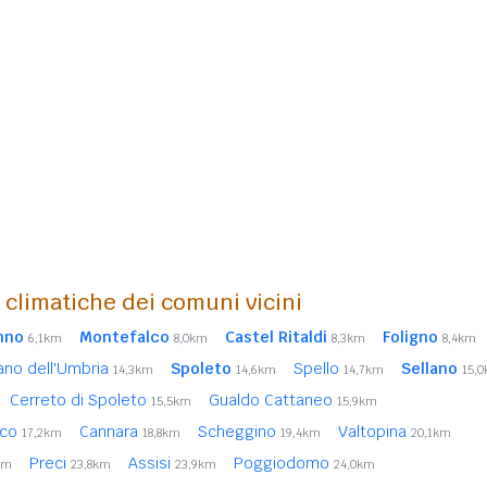
i climatiche dei comuni vicini
unno
Montefalco
Castel Ritaldi
Foligno
6,1km
8,0km
8,3km
8,4km
ano dell'Umbria
Spoleto
Spello
Sellano
14,3km
14,6km
14,7km
15,
Cerreto di Spoleto
Gualdo Cattaneo
15,5km
15,9km
rco
Cannara
Scheggino
Valtopina
17,2km
18,8km
19,4km
20,1km
Preci
Assisi
Poggiodomo
km
23,8km
23,9km
24,0km