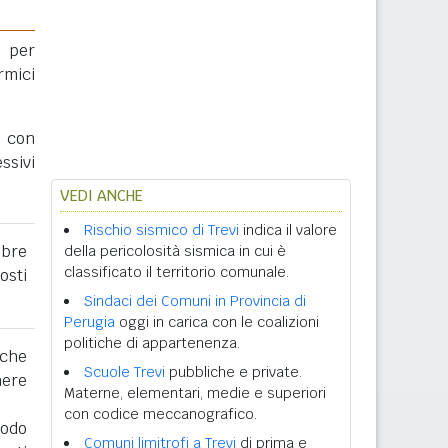
 per
rmici
a con
ssivi
VEDI ANCHE
Rischio sismico di Trevi
indica il valore
obre
della pericolosità sismica in cui è
classificato il territorio comunale.
osti
Sindaci dei Comuni in Provincia di
Perugia
oggi in carica con le coalizioni
politiche di appartenenza.
 che
Scuole Trevi
pubbliche e private.
nere
Materne, elementari, medie e superiori
con codice meccanografico.
iodo
Comuni limitrofi a Trevi
di prima e