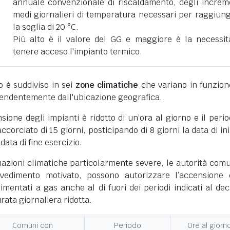
annuale convenzionale di riscaldamento, degli increm
medi giornalieri di temperatura necessari per raggiun
la soglia di 20 °C.
Più alto è il valore del GG e maggiore è la necessit
tenere acceso l'impianto termico.
ano è suddiviso in sei
zone climatiche
che variano in funzion
pendentemente dall'ubicazione geografica.
nsione degli impianti è ridotto di un’ora al giorno e il perio
corciato di 15 giorni, posticipando di 8 giorni la data di ini
 data di fine esercizio.
uazioni climatiche particolarmente severe, le autorità comu
vedimento motivato, possono autorizzare l’accensione 
limentati a gas anche al di fuori dei periodi indicati al dec
ata giornaliera ridotta.
Comuni con
Periodo
Ore al giorn