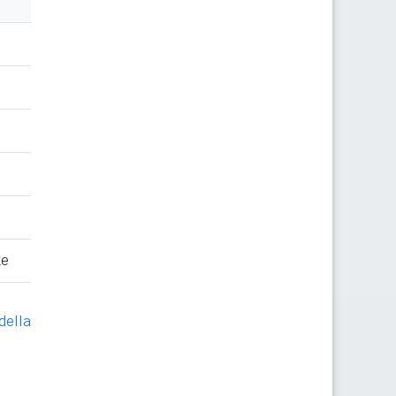
te
della