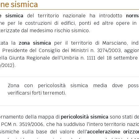
one sismica
ne sismica
del territorio nazionale ha introdotto
norm
he per le costruzioni di edifici, ponti ed altre opere in
erizzate dal medesimo rischio sismico.
tata la
zona sismica
per il territorio di Marsciano, ind
 Presidente del Consiglio dei Ministri n. 3274/2003, aggio
ella Giunta Regionale dell'Umbria n. 1111 del 18 settembre
/2012).
Zona con pericolosità sismica media dove poss
verificarsi forti terremoti.
giornamento della mappa di
pericolosità sismica
sono stati def
 PCM n. 3519/2006, che ha suddiviso l'intero territorio nazi
ismiche sulla base del valore dell'
accelerazione orizzo