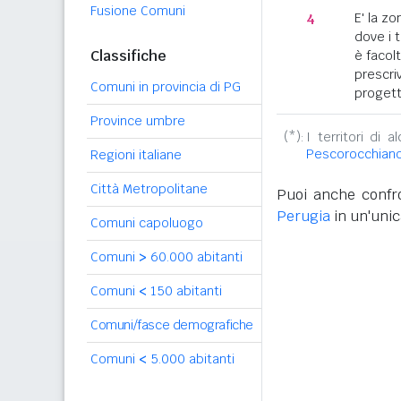
Fusione Comuni
4
E' la z
dove i 
Classifiche
è facol
prescriv
Comuni in provincia di PG
progett
Province umbre
(*):
I territori di 
Pescorocchian
Regioni italiane
Città Metropolitane
Puoi anche confro
Perugia
in un'unic
Comuni capoluogo
Comuni
>
60.000 abitanti
Comuni
<
150 abitanti
Comuni/fasce demografiche
Comuni
<
5.000 abitanti