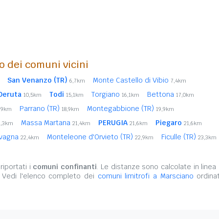
o dei comuni vicini
San Venanzo (TR)
Monte Castello di Vibio
6,7km
7,4km
Deruta
Todi
Torgiano
Bettona
10,5km
15,1km
16,1km
17,0km
Parrano (TR)
Montegabbione (TR)
,9km
18,9km
19,9km
Massa Martana
PERUGIA
Piegaro
1,3km
21,4km
21,6km
21,6km
vagna
Monteleone d'Orvieto (TR)
Ficulle (TR)
22,4km
22,9km
23,3km
iportati i
comuni confinanti
. Le distanze sono calcolate in linea 
. Vedi l'elenco completo dei
comuni limitrofi a Marsciano
ordinat