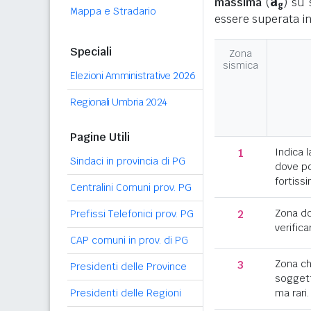
a
massima
(
) su 
g
Mappa e Stradario
essere superata in
Speciali
Zona
sismica
Elezioni Amministrative 2026
Regionali Umbria 2024
Pagine Utili
1
Indica l
Sindaci in provincia di PG
dove po
fortissi
Centralini Comuni prov. PG
2
Zona d
Prefissi Telefonici prov. PG
verifica
CAP comuni in prov. di PG
3
Zona c
Presidenti delle Province
soggett
Presidenti delle Regioni
ma rari.