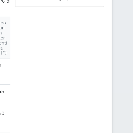
0% di
ero
uni
n
tori
enti
la
 (*)
1
45
40