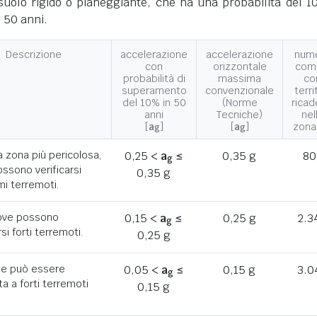
suolo rigido o pianeggiante, che ha una probabilità del 1
 50 anni.
Descrizione
accelerazione
accelerazione
num
con
orizzontale
com
probabilità di
massima
co
superamento
convenzionale
terri
del 10% in 50
(Norme
ricad
anni
Tecniche)
nel
[
a
]
[
a
]
zona
g
g
a zona più pericolosa,
0,25 <
a
≤
0,35 g
80
g
ssono verificarsi
0,35 g
mi terremoti.
ove possono
0,15 <
a
≤
0,25 g
2.3
g
rsi forti terremoti.
0,25 g
he può essere
0,05 <
a
≤
0,15 g
3.0
g
a a forti terremoti
0,15 g