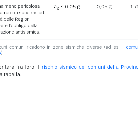
ona meno pericolosa,
a
≤ 0,05 g
0,05 g
1.7
g
terremoti sono rari ed
tà delle Regioni
ere l’obbligo della
azione antisismica.
alcuni comuni ricadono in zone sismiche diverse (ad es. il
comu
o
).
ntare fra loro il
rischio sismico dei comuni della Provinc
a tabella.