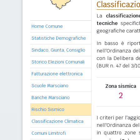
Classificazi
La
classificazio
tecniche
specific
Home Comune
geografiche caratt
Statistiche Demografiche
In basso è ripor
Sindaco, Giunta, Consiglio
nell'Ordinanza del
con la Delibera d
Storico Elezioni Comunali
(BUR n. 47 del 3/10
Fatturazione elettronica
Scuole Marsciano
Zona sismica
2
Banche Marsciano
Rischio Sismico
I criteri per l'ag
Classificazione Climatica
nell'Ordinanza del
in quattro zone s
Comuni Limitrofi