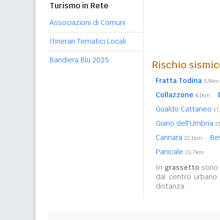
Turismo in Rete
Associazioni di Comuni
Itinerari Tematici Locali
Bandiera Blu 2025
Rischio sismic
Fratta Todina
5,9km
Collazzone
8,1km
Gualdo Cattaneo
17
Giano dell'Umbria
2
Cannara
Be
22,1km
Panicale
23,7km
In
grassetto
sono r
dal centro urbano
distanza.