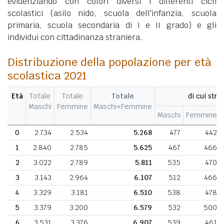
evidenziando con colori diversi i differenti cicli
scolastici (asilo nido, scuola dell'infanzia, scuola
primaria, scuola secondaria di I e II grado) e gli
individui con cittadinanza straniera.
Distribuzione della popolazione per età
scolastica 2021
Età
Totale
Totale
Totale
di cui stran
Maschi
Femmine
Maschi+Femmine
Maschi
Femmine
0
2.734
2.534
5.268
477
442
1
2.840
2.785
5.625
467
466
2
3.022
2.789
5.811
535
470
3
3.143
2.964
6.107
512
466
4
3.329
3.181
6.510
538
478
5
3.379
3.200
6.579
532
500
6
3.531
3.376
6.907
539
461