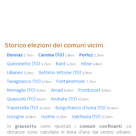
Storico elezioni dei comuni vicini
Donnas
Carema (TO)
Perloz
1,7km
1,8km
2,3km
Quincinetto (TO)
Bard
Hône
3,7km
4,2km
4,8km
Lillianes
Settimo Vittone (TO)
5,3km
5,9km
Tavagnasco (TO)
Fontainemore
6,0km
7,7km
Nomaglio (TO)
Arnad
Pontboset
8,3km
8,3km
8,5km
Quassolo (TO)
Andrate (TO)
8,6km
10,1km
Traversella (TO)
Borgofranco d'Ivrea (TO)
10,3km
10,4km
Issogne
Issime
Valchiusa (TO)
10,8km
11,0km
11,3km
In
grassetto
sono riportati i
comuni confinanti
. Le
distanze sono calcolate in linea d'aria dal centro urbano.