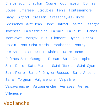
Charvensod
Châtillon
Cogne
Courmayeur
Donnas
Doues
Emarèse
Etroubles
Fénis
Fontainemore
Gaby
Gignod
Gressan
Gressoney-La-Trinité
Gressoney-Saint-Jean
Hône
Introd
Issime
Issogne
Jovençan
La Magdeleine
La Salle
La Thuile
Lillianes
Montjovet
Morgex
Nus
Ollomont
Oyace
Perloz
Pollein
Pont-Saint-Martin
Pontboset
Pontey
Pré-Saint-Didier
Quart
Rhêmes-Notre-Dame
Rhêmes-Saint-Georges
Roisan
Saint-Christophe
Saint-Denis
Saint-Marcel
Saint-Nicolas
Saint-Oyen
Saint-Pierre
Saint-Rhémy-en-Bosses
Saint-Vincent
Sarre
Torgnon
Valgrisenche
Valpelline
Valsavarenche
Valtournenche
Verrayes
Verrès
Villeneuve
Vedi anche