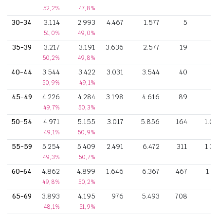
52,2%
47,8%
30-34
3.114
2.993
4.467
1.577
5
51,0%
49,0%
35-39
3.217
3.191
3.636
2.577
19
1
50,2%
49,8%
40-44
3.544
3.422
3.031
3.544
40
3
50,9%
49,1%
45-49
4.226
4.284
3.198
4.616
89
6
49,7%
50,3%
50-54
4.971
5.155
3.017
5.856
164
1.0
49,1%
50,9%
55-59
5.254
5.409
2.491
6.472
311
1.3
49,3%
50,7%
60-64
4.862
4.899
1.646
6.367
467
1.2
49,8%
50,2%
65-69
3.893
4.195
976
5.493
708
9
48,1%
51,9%