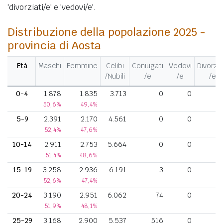
'divorziati/e' e 'vedovi/e'.
Distribuzione della popolazione 2025 -
provincia di Aosta
Età
Maschi
Femmine
Celibi
Coniugati
Vedovi
Divorzia
/Nubili
/e
/e
/e
0-4
1.878
1.835
3.713
0
0
50,6%
49,4%
5-9
2.391
2.170
4.561
0
0
52,4%
47,6%
10-14
2.911
2.753
5.664
0
0
51,4%
48,6%
15-19
3.258
2.936
6.191
3
0
52,6%
47,4%
20-24
3.190
2.951
6.062
74
0
51,9%
48,1%
25-29
3.168
2.900
5.537
516
0