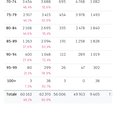
70-74
3.454
3.688
695
4.768
1.082
5
48,4%
51,6%
75-79
2.917
3.415
454
3.978
1.493
4
46,1%
53,9%
80-84
2.168
2.695
335
2.478
1.840
2
44,6%
55,4%
85-89
1.263
2.094
191
1.258
1.828
37,6%
62,4%
90-94
400
1.048
112
289
1.019
27,6%
72,4%
95-99
80
299
26
47
302
21,1%
78,9%
100+
3
38
3
0
38
7,3%
92,7%
Totale
60.162
62.370
56.006
49.913
9.405
7.2
49,1%
50,9%