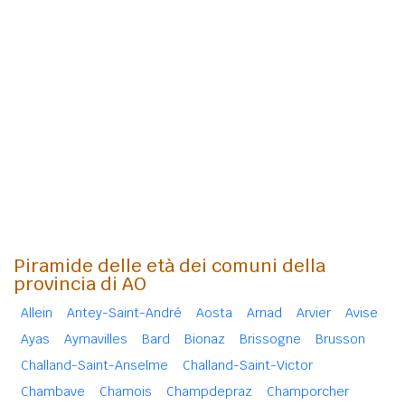
Piramide delle età dei comuni della
provincia di AO
Allein
Antey-Saint-André
Aosta
Arnad
Arvier
Avise
Ayas
Aymavilles
Bard
Bionaz
Brissogne
Brusson
Challand-Saint-Anselme
Challand-Saint-Victor
Chambave
Chamois
Champdepraz
Champorcher