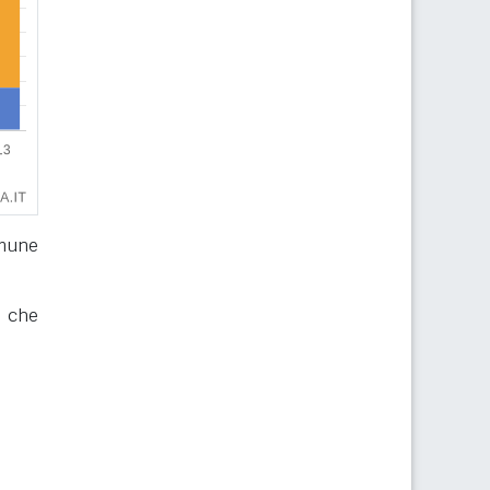
omune
, che