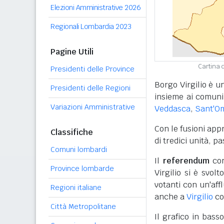
Elezioni Amministrative 2026
Regionali Lombardia 2023
Pagine Utili
Cartina d
Presidenti delle Province
Borgo Virgilio è u
Presidenti delle Regioni
insieme ai comuni
Variazioni Amministrative
Veddasca
,
Sant'O
Con le fusioni app
Classifiche
di tredici unità, 
Comuni lombardi
Il
referendum
con
Province lombarde
Virgilio si è svol
votanti con un'aff
Regioni italiane
anche a
Virgilio
co
Città Metropolitane
Il grafico in bass