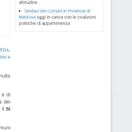
altitudine.
Sindaci dei Comuni in Provincia di
Mantova
oggi in carica con le coalizioni
politiche di appartenenza.
2014
,
ino e
nuito
 e di
% dei
 il
Sì
omuni