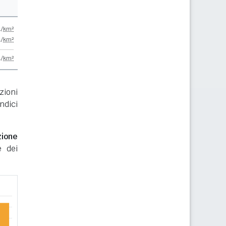
./
km²
./
km²
./
km²
zioni
ndici
zione
e dei