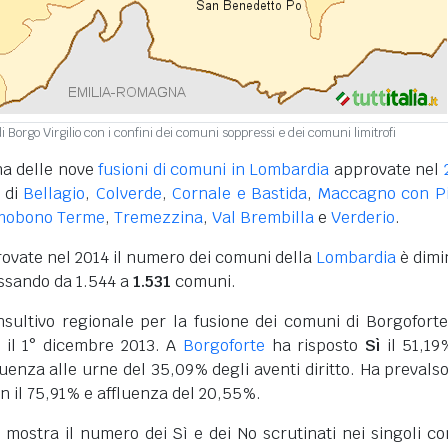
i Borgo Virgilio con i confini dei comuni soppressi e dei comuni limitrofi
na delle nove
fusioni di comuni in Lombardia
approvate nel
 di
Bellagio
,
Colverde
,
Cornale e Bastida
,
Maccagno con P
mobono Terme
,
Tremezzina
,
Val Brembilla
e
Verderio
.
rovate nel 2014 il numero dei comuni della
Lombardia
è dimi
passando da 1.544 a
1.531
comuni.
sultivo regionale per la fusione dei comuni di Borgoforte
to il 1° dicembre 2013. A
Borgoforte
ha risposto
Sì
il 51,19
luenza alle urne del 35,09% degli aventi diritto. Ha prevalso
n il 75,91% e affluenza del 20,55%.
o mostra il numero dei Sì e dei No scrutinati nei singoli c