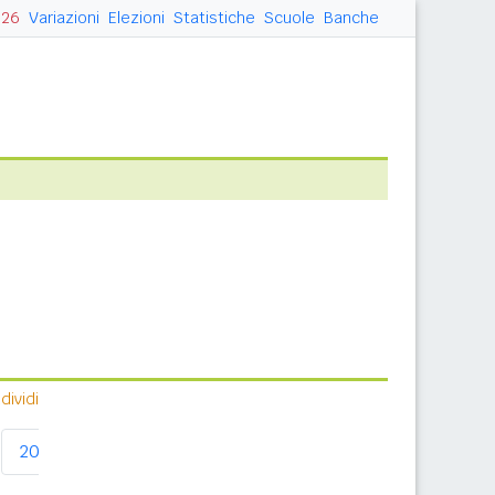
026
Variazioni
Elezioni
Statistiche
Scuole
Banche
ividi
2020
2021
2023
2024
2026