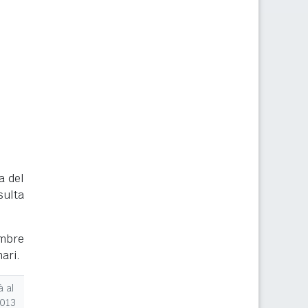
a del
sulta
embre
nari.
 al
2013