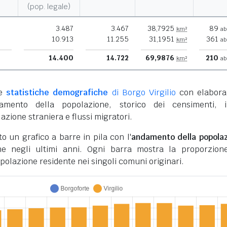
(pop. legale)
3.487
3.467
38,7925
89
km²
ab
10.913
11.255
31,1951
361
km²
ab
14.400
14.722
69,9876
210
km²
ab
le
statistiche demografiche
di Borgo Virgilio
con elabora
damento della popolazione, storico dei censimenti, i
azione straniera e flussi migratori.
to un grafico a barre in pila con l'
andamento della popola
 negli ultimi anni. Ogni barra mostra la proporzion
opolazione residente nei singoli comuni originari.