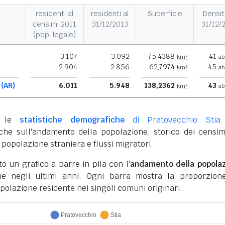
residenti al
residenti al
Superficie
Densit
censim. 2011
31/12/2013
31/12/
(pop. legale)
3.107
3.092
75,4388
41
km²
ab
2.904
2.856
62,7974
45
km²
ab
 (AR)
6.011
5.948
138,2362
43
km²
ab
li le
statistiche demografiche
di Pratovecchio Stia
iche sull'andamento della popolazione, storico dei censim
 popolazione straniera e flussi migratori.
to un grafico a barre in pila con l'
andamento della popola
 negli ultimi anni. Ogni barra mostra la proporzion
opolazione residente nei singoli comuni originari.