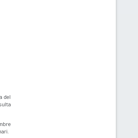
a del
sulta
embre
nari.