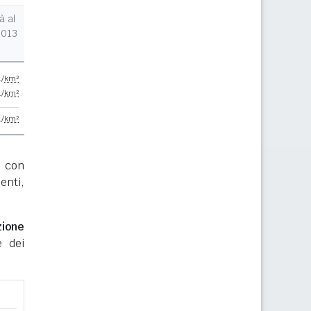
à al
2013
./
km²
./
km²
./
km²
con
enti,
zione
e dei