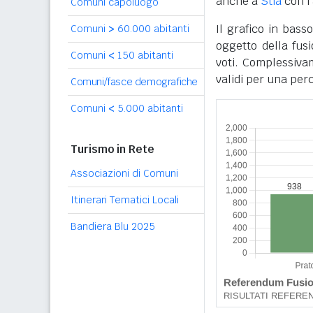
anche a
Stia
con l
Comuni capoluogo
Il grafico in bass
Comuni
>
60.000 abitanti
oggetto della fus
Comuni
<
150 abitanti
voti. Complessivam
validi per una per
Comuni/fasce demografiche
Comuni
<
5.000 abitanti
Turismo in Rete
Associazioni di Comuni
Itinerari Tematici Locali
Bandiera Blu 2025