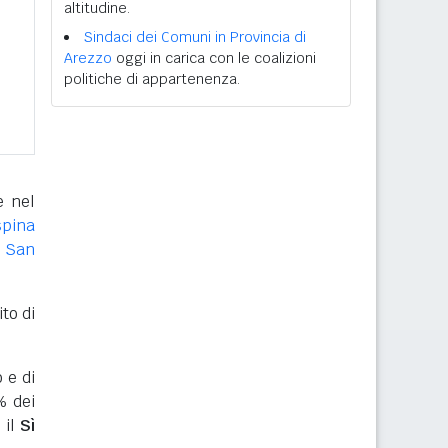
altitudine.
Sindaci dei Comuni in Provincia di
Arezzo
oggi in carica con le coalizioni
politiche di appartenenza.
 nel
spina
e San
to di
 e di
% dei
 il
Sì