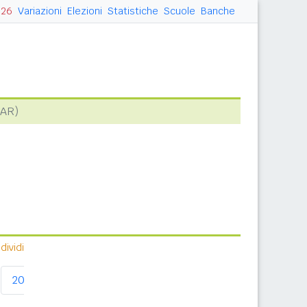
026
Variazioni
Elezioni
Statistiche
Scuole
Banche
(AR)
ividi
2020
2021
2023
2024
2026