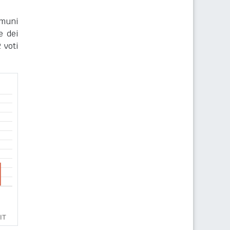
omuni
e dei
 voti