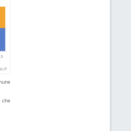
omune
, che