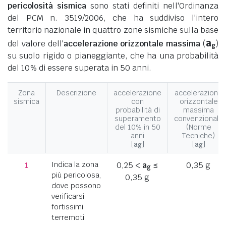
pericolosità sismica
sono stati definiti nell'Ordinanza
del PCM n. 3519/2006, che ha suddiviso l'intero
territorio nazionale in quattro zone sismiche sulla base
a
del valore dell'
accelerazione orizzontale massima
(
)
g
su suolo rigido o pianeggiante, che ha una probabilità
del 10% di essere superata in 50 anni.
Zona
Descrizione
accelerazione
accelerazione
sismica
con
orizzontale
probabilità di
massima
superamento
convenzionale
del 10% in 50
(Norme
anni
Tecniche)
[
a
]
[
a
]
g
g
1
Indica la zona
0,25 <
a
≤
0,35 g
g
più pericolosa,
0,35 g
dove possono
verificarsi
fortissimi
terremoti.