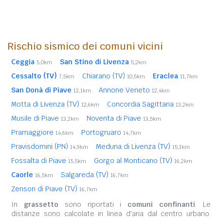
Rischio sismico dei comuni vicini
Ceggia
San Stino di Livenza
5,0km
5,2km
Cessalto (TV)
Chiarano (TV)
Eraclea
7,5km
10,5km
11,7km
San Donà di Piave
Annone Veneto
12,1km
12,4km
Motta di Livenza (TV)
Concordia Sagittaria
12,6km
13,2km
Musile di Piave
Noventa di Piave
13,2km
13,5km
Pramaggiore
Portogruaro
14,6km
14,7km
Pravisdomini (PN)
Meduna di Livenza (TV)
14,9km
15,1km
Fossalta di Piave
Gorgo al Monticano (TV)
15,5km
16,2km
Caorle
Salgareda (TV)
16,5km
16,7km
Zenson di Piave (TV)
16,7km
In
grassetto
sono riportati i
comuni confinanti
. Le
distanze sono calcolate in linea d'aria dal centro urbano.