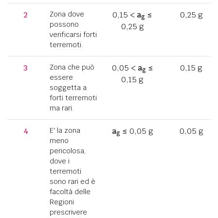
2
Zona dove
0,15 <
a
≤
0,25 g
g
possono
0,25 g
verificarsi forti
terremoti.
3
Zona che può
0,05 <
a
≤
0,15 g
g
essere
0,15 g
soggetta a
forti terremoti
ma rari.
4
E' la zona
a
≤ 0,05 g
0,05 g
g
meno
pericolosa,
dove i
terremoti
sono rari ed è
facoltà delle
Regioni
prescrivere