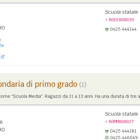
Scuola statale
»
ROEE808039
RO
0425 444144
:
la
ondaria di primo grado
(1)
me "Scuola Media". Ragazzi da 11 a 13 anni. Ha una durata di tre a
Scuola statale
»
16
ROMM808027
RO
0425 444181
0425 446049