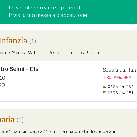
Le scuole cercano supplenti!
Invia la tua messa a disposizione.
'Infanzia
(1)
ome "Scuola Materna". Per bambini fino a 5 anni.
tro Selmi - Ets
Scuola paritari
»
110
RO1A063004
RO
0425 444194
0425 444151
maria
(1)
tare". Bambini da 5 a 11 anni. Ha una durata di cinque anni.