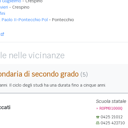
i Guglielmo
- Crespino
vieri
- Crespino
ini
 Paolo II-Pontecchio Pol
- Pontecchio
le nelle vicinanze
ondaria di secondo grado
(5)
nni. Il ciclo degli studi ha una durata fino a cinque anni.
Scuola statale
ccati
»
ROPM01000Q
0425 21012
0425 422710