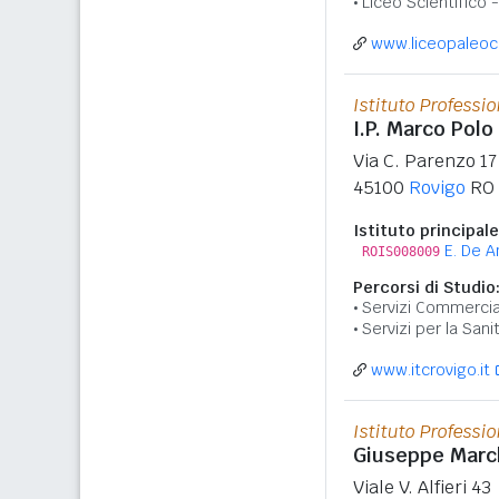
Liceo Scientifico 
www.liceopaleoc
Istituto Professi
I.P. Marco Polo
Via C. Parenzo 17
45100
Rovigo
RO
Istituto principale
E. De A
ROIS008009
Percorsi di Studio
Servizi Commercia
Servizi per la Sani
www.itcrovigo.it
Istituto Professi
Giuseppe March
Viale V. Alfieri 43