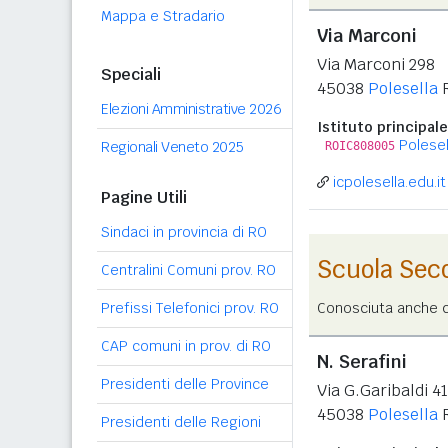
Mappa e Stradario
Via Marconi
Via Marconi 298
Speciali
45038
Polesella
Elezioni Amministrative 2026
Istituto principale
Polesel
Regionali Veneto 2025
ROIC808005
icpolesella.edu.it
Pagine Utili
Sindaci in provincia di RO
Scuola Sec
Centralini Comuni prov. RO
Prefissi Telefonici prov. RO
Conosciuta anche co
CAP comuni in prov. di RO
N. Serafini
Presidenti delle Province
Via G.Garibaldi 4
45038
Polesella
Presidenti delle Regioni