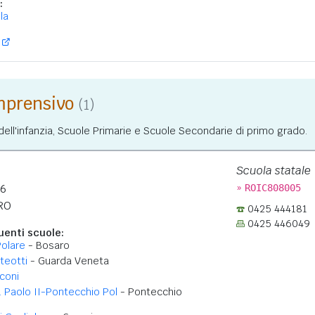
:
la
omprensivo
(1)
ll'infanzia, Scuole Primarie e Scuole Secondarie di primo grado.
Scuola statale
»
16
ROIC808005
RO
0425 444181
0425 446049
enti scuole:
Polare
- Bosaro
teotti
- Guarda Veneta
coni
 Paolo II-Pontecchio Pol
- Pontecchio