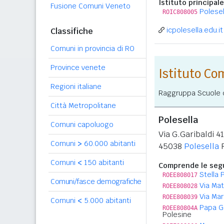
Istituto principale
Fusione Comuni Veneto
Polesel
ROIC808005
icpolesella.edu.it
Classifiche
Comuni in provincia di RO
Province venete
Istituto C
Regioni italiane
Raggruppa Scuole de
Città Metropolitane
Polesella
Comuni capoluogo
Via G.Garibaldi 4
Comuni
>
60.000 abitanti
45038
Polesella
Comuni
<
150 abitanti
Comprende le segu
Stella 
ROEE808017
Comuni/fasce demografiche
Via Mat
ROEE808028
Via Mar
ROEE808039
Comuni
<
5.000 abitanti
Papa G.
ROEE80804A
Polesine