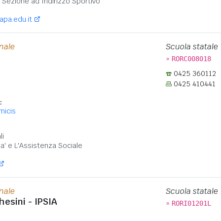
- Sezione ad Indirizzo Sportivo
apa.edu.it
onale
Scuola statale
»
RORC008018
0425 360112
0425 410441
:
micis
:
li
ta' e L'Assistenza Sociale
onale
Scuola statale
esini - IPSIA
»
RORI01201L