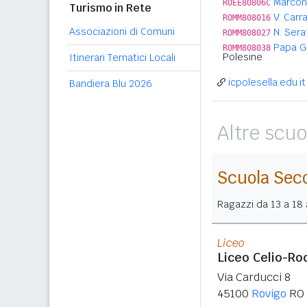
Marcon
ROEE80806C
Turismo in Rete
V. Carra
ROMM808016
Associazioni di Comuni
N. Seraf
ROMM808027
Papa G.
ROMM808038
Polesine
Itinerari Tematici Locali
icpolesella.edu.it
Bandiera Blu 2026
Altre scuo
Scuola Sec
Ragazzi da 13 a 18 a
Liceo
Liceo Celio-Ro
Via Carducci 8
45100
Rovigo
RO