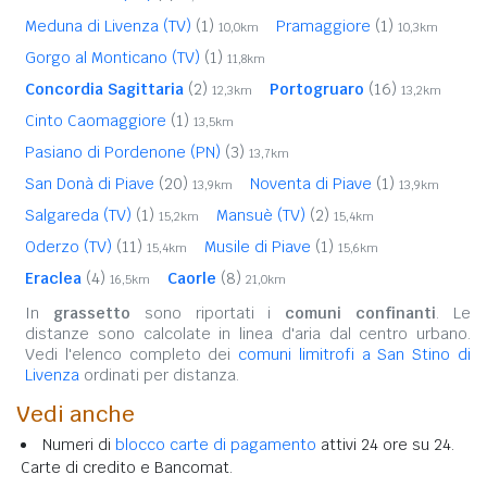
Meduna di Livenza (TV)
(1)
Pramaggiore
(1)
10,0km
10,3km
Gorgo al Monticano (TV)
(1)
11,8km
Concordia Sagittaria
(2)
Portogruaro
(16)
12,3km
13,2km
Cinto Caomaggiore
(1)
13,5km
Pasiano di Pordenone (PN)
(3)
13,7km
San Donà di Piave
(20)
Noventa di Piave
(1)
13,9km
13,9km
Salgareda (TV)
(1)
Mansuè (TV)
(2)
15,2km
15,4km
Oderzo (TV)
(11)
Musile di Piave
(1)
15,4km
15,6km
Eraclea
(4)
Caorle
(8)
16,5km
21,0km
In
grassetto
sono riportati i
comuni confinanti
. Le
distanze sono calcolate in linea d'aria dal centro urbano.
Vedi l'elenco completo dei
comuni limitrofi a San Stino di
Livenza
ordinati per distanza.
Vedi anche
Numeri di
blocco carte di pagamento
attivi 24 ore su 24.
Carte di credito e Bancomat.