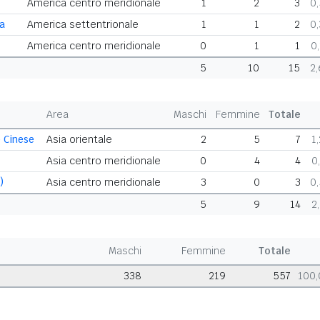
America centro meridionale
1
2
3
0
ca
America settentrionale
1
1
2
0
America centro meridionale
0
1
1
0
5
10
15
2
Area
Maschi
Femmine
Totale
 Cinese
Asia orientale
2
5
7
1
Asia centro meridionale
0
4
4
0
)
Asia centro meridionale
3
0
3
0
5
9
14
2
Maschi
Femmine
Totale
338
219
557
100