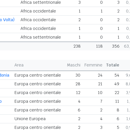
Africa settentrionale
3
0
3
0
Africa occidentale
1
1
2
0
o Volta)
Africa occidentale
2
0
2
0
Africa occidentale
1
0
1
0
Africa settentrionale
1
0
1
0
238
118
356
63
Area
Maschi
Femmine
Totale
donia
Europa centro orientale
30
24
54
9
Europa centro orientale
28
21
49
8
Europa centro orientale
12
10
22
3
o
Europa centro orientale
4
7
11
1
Europa centro orientale
6
2
8
1
Unione Europea
2
4
6
1
Europa centro orientale
2
3
5
0