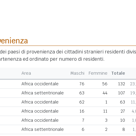
venienza
dei paesi di provenienza dei cittadini stranieri residenti divis
rtenenza ed ordinato per numero di residenti.
Area
Maschi
Femmine
Totale
Africa occidentale
76
56
132
23
Africa settentrionale
63
44
107
19
Africa occidentale
62
1
63
11
Africa occidentale
16
11
27
4
Africa occidentale
7
3
10
1
Africa settentrionale
6
2
8
1