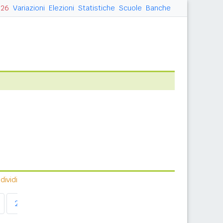
026
Variazioni
Elezioni
Statistiche
Scuole
Banche
ividi
2011
2012
2013
2014
2015
2016