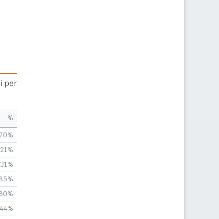
i per
%
,70%
,21%
,31%
,85%
,80%
,44%