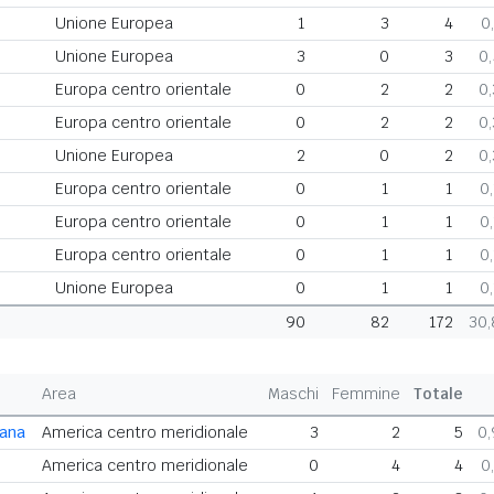
Unione Europea
1
3
4
0
Unione Europea
3
0
3
0
Europa centro orientale
0
2
2
0
Europa centro orientale
0
2
2
0
Unione Europea
2
0
2
0
Europa centro orientale
0
1
1
0
Europa centro orientale
0
1
1
0
Europa centro orientale
0
1
1
0
Unione Europea
0
1
1
0
90
82
172
30
Area
Maschi
Femmine
Totale
cana
America centro meridionale
3
2
5
0
America centro meridionale
0
4
4
0