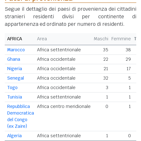
Segue il dettaglio dei paesi di provenienza dei cittadini
stranieri residenti divisi per continente di
appartenenza ed ordinato per numero di residenti.
AFRICA
Area
Maschi
Femmine
To
Marocco
Africa settentrionale
35
38
Ghana
Africa occidentale
22
29
Nigeria
Africa occidentale
21
17
Senegal
Africa occidentale
32
5
Togo
Africa occidentale
3
1
Tunisia
Africa settentrionale
1
1
Repubblica
Africa centro meridionale
0
1
Democratica
del Congo
(ex Zaire)
Algeria
Africa settentrionale
1
0