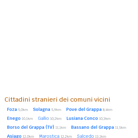
Cittadini stranieri dei comuni vicini
Foza
Solagna
Pove del Grappa
5,0km
5,9km
8,4km
Enego
Gallio
Lusiana Conco
10,1km
10,2km
10,3km
Borso del Grappa (TV)
Bassano del Grappa
11,1km
11,5km
Asiago
Marostica
Salcedo
12,0km
12,2km
13,1km