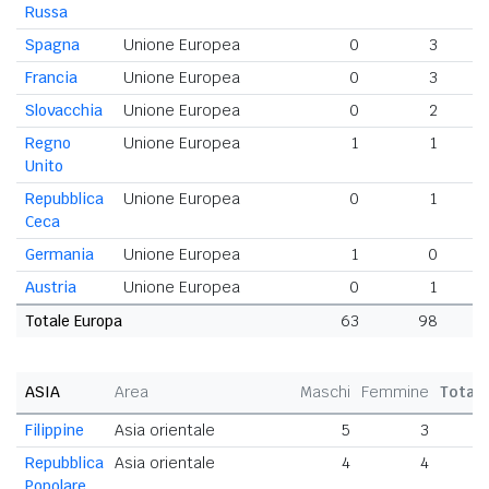
Russa
Spagna
Unione Europea
0
3
Francia
Unione Europea
0
3
Slovacchia
Unione Europea
0
2
Regno
Unione Europea
1
1
Unito
Repubblica
Unione Europea
0
1
Ceca
Germania
Unione Europea
1
0
Austria
Unione Europea
0
1
Totale Europa
63
98
1
ASIA
Area
Maschi
Femmine
Total
Filippine
Asia orientale
5
3
Repubblica
Asia orientale
4
4
Popolare