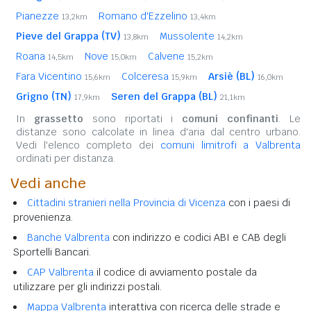
Pianezze
Romano d'Ezzelino
13,2km
13,4km
Pieve del Grappa (TV)
Mussolente
13,8km
14,2km
Roana
Nove
Calvene
14,5km
15,0km
15,2km
Fara Vicentino
Colceresa
Arsiè (BL)
15,6km
15,9km
16,0km
Grigno (TN)
Seren del Grappa (BL)
17,9km
21,1km
In
grassetto
sono riportati i
comuni confinanti
. Le
distanze sono calcolate in linea d'aria dal centro urbano.
Vedi l'elenco completo dei
comuni limitrofi a Valbrenta
ordinati per distanza.
Vedi anche
Cittadini stranieri nella Provincia di Vicenza
con i paesi di
provenienza.
Banche Valbrenta
con indirizzo e codici ABI e CAB degli
Sportelli Bancari.
CAP Valbrenta
il codice di avviamento postale da
utilizzare per gli indirizzi postali.
Mappa Valbrenta
interattiva con ricerca delle strade e