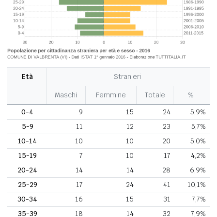
Età
Stranieri
Maschi
Femmine
Totale
%
0-4
9
15
24
5,9%
5-9
11
12
23
5,7%
10-14
10
10
20
5,0%
15-19
7
10
17
4,2%
20-24
14
14
28
6,9%
25-29
17
24
41
10,1%
30-34
16
15
31
7,7%
35-39
18
14
32
7,9%