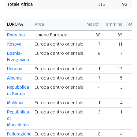
Totale Africa
115
92
EUROPA
Area
Maschi
Femmine
Tota
Romania
Unione Europea
30
39
6
Kosovo
Europa centro orientale
7
11
Bosnia-
Europa centro orientale
8
7
Erzegovina
Ucraina
Europa centro orientale
1
13
Albania
Europa centro orientale
7
5
Repubblica
Europa centro orientale
4
3
di Serbia
Moldova
Europa centro orientale
1
4
Repubblica
Europa centro orientale
3
1
di
Macedonia
Federazione
Europa centro orientale
0
4