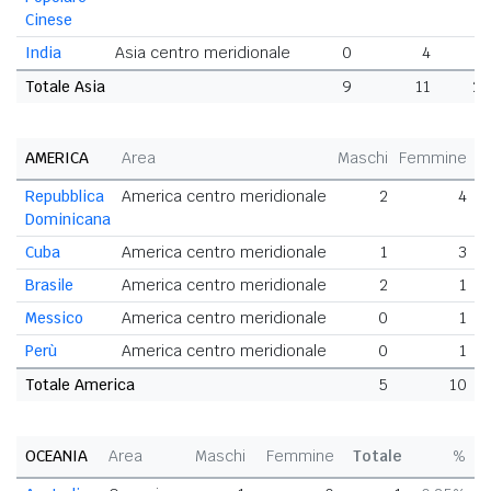
Cinese
India
Asia centro meridionale
0
4
Totale Asia
9
11
2
AMERICA
Area
Maschi
Femmine
T
Repubblica
America centro meridionale
2
4
Dominicana
Cuba
America centro meridionale
1
3
Brasile
America centro meridionale
2
1
Messico
America centro meridionale
0
1
Perù
America centro meridionale
0
1
Totale America
5
10
OCEANIA
Area
Maschi
Femmine
Totale
%