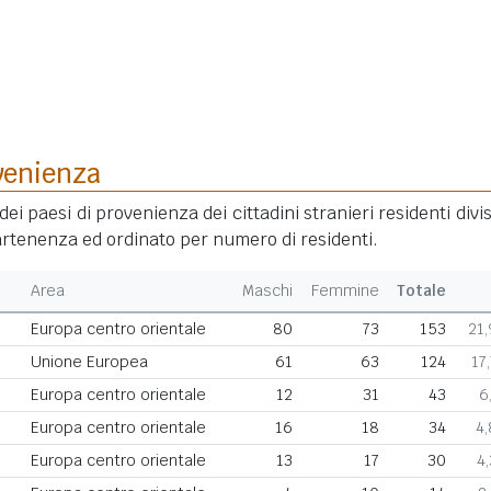
venienza
dei paesi di provenienza dei cittadini stranieri residenti divis
rtenenza ed ordinato per numero di residenti.
Area
Maschi
Femmine
Totale
Europa centro orientale
80
73
153
21
Unione Europea
61
63
124
17
Europa centro orientale
12
31
43
6
Europa centro orientale
16
18
34
4
Europa centro orientale
13
17
30
4