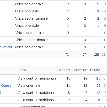
Africa occidentale
2
0
2
0
Africa orientale
1
1
2
0
Africa settentrionale
0
2
2
0
Africa orientale
1
0
1
0
Africa occidentale
0
1
1
0
Africa settentrionale
1
0
1
0
o Volta)
Africa occidentale
1
0
1
0
71
57
128
18
Area
Maschi
Femmine
Totale
Asia centro meridionale
11
14
25
3
 Cinese
Asia orientale
11
12
23
3
)
Asia centro meridionale
8
7
15
2
Asia centro meridionale
2
4
6
0