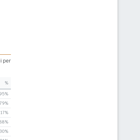
i per
%
,95%
,79%
,17%
,88%
,30%