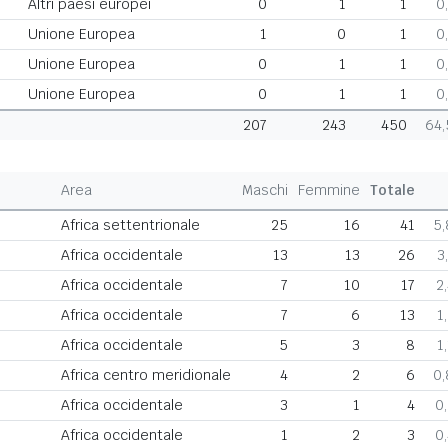
Altri paesi europei
0
1
1
0
Unione Europea
1
0
1
0
Unione Europea
0
1
1
0
Unione Europea
0
1
1
0
207
243
450
64
Area
Maschi
Femmine
Totale
Africa settentrionale
25
16
41
5
Africa occidentale
13
13
26
3
Africa occidentale
7
10
17
2
Africa occidentale
7
6
13
1
Africa occidentale
5
3
8
1
Africa centro meridionale
4
2
6
0
Africa occidentale
3
1
4
0
Africa occidentale
1
2
3
0