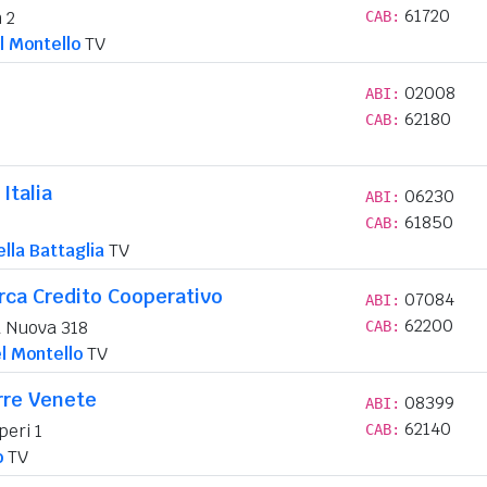
61720
 2
CAB:
l Montello
TV
02008
ABI:
62180
CAB:
Italia
06230
ABI:
61850
CAB:
lla Battaglia
TV
rca Credito Cooperativo
07084
ABI:
62200
 Nuova 318
CAB:
l Montello
TV
rre Venete
08399
ABI:
62140
peri 1
CAB:
o
TV