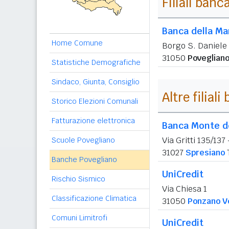
Filiali banc
Banca della Ma
Home Comune
Borgo S. Daniele 
31050
Poveglian
Statistiche Demografiche
Sindaco, Giunta, Consiglio
Altre filial
Storico Elezioni Comunali
Fatturazione elettronica
Banca Monte de
Via Gritti 135/137
Scuole Povegliano
31027
Spresiano
Banche Povegliano
UniCredit
Rischio Sismico
Via Chiesa 1
Classificazione Climatica
31050
Ponzano V
Comuni Limitrofi
UniCredit