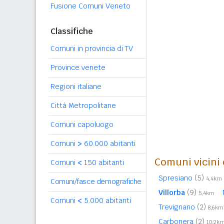
Fusione Comuni Veneto
Classifiche
Comuni in provincia di TV
Province venete
Regioni italiane
Città Metropolitane
Comuni capoluogo
Comuni
>
60.000 abitanti
Comuni vicini 
Comuni
<
150 abitanti
Spresiano
(5)
4,4km
Comuni/fasce demografiche
Villorba
(9)
5,4km
Comuni
<
5.000 abitanti
Trevignano
(2)
8,6km
Carbonera
(2)
10,2k