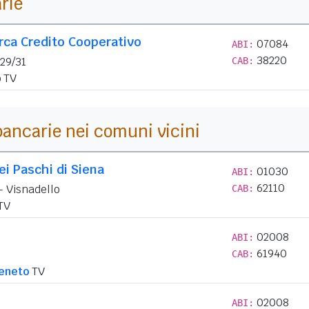
arie
rca Credito Cooperativo
07084
ABI:
38220
29/31
CAB:
o
TV
i bancarie nei comuni vicini
i Paschi di Siena
01030
ABI:
62110
 - Visnadello
CAB:
TV
02008
ABI:
61940
CAB:
eneto
TV
02008
ABI: