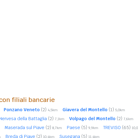
con filiali bancarie
Ponzano Veneto
(2)
Giavera del Montello
(1)
4,5km
5,0km
Nervesa della Battaglia
(2)
Volpago del Montello
(2)
7,1km
7,6km
Maserada sul Piave
(2)
Paese
(5)
TREVISO
(65)
8,7km
9,9km
10,
Breda di Piave
(2)
Susegana
(5)
m
10,4km
11,4km