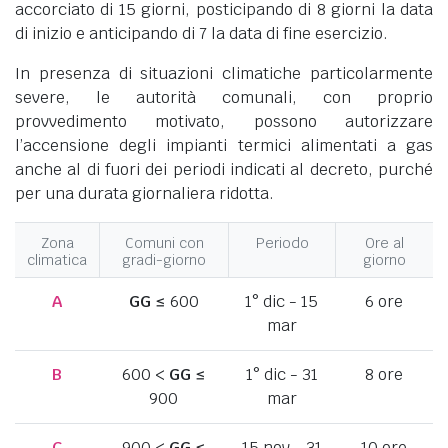
accorciato di 15 giorni, posticipando di 8 giorni la data
di inizio e anticipando di 7 la data di fine esercizio.
In presenza di situazioni climatiche particolarmente
severe, le autorità comunali, con proprio
provvedimento motivato, possono autorizzare
l’accensione degli impianti termici alimentati a gas
anche al di fuori dei periodi indicati al decreto, purché
per una durata giornaliera ridotta.
Zona
Comuni con
Periodo
Ore al
climatica
gradi-giorno
giorno
A
GG
≤ 600
1° dic - 15
6 ore
mar
B
600 <
GG
≤
1° dic - 31
8 ore
900
mar
C
900 <
GG
≤
15 nov - 31
10 ore