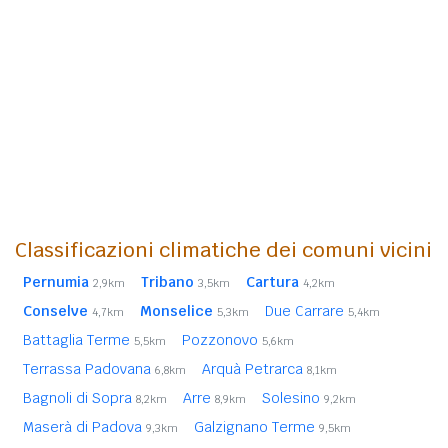
Classificazioni climatiche dei comuni vicini
Pernumia
Tribano
Cartura
2,9km
3,5km
4,2km
Conselve
Monselice
Due Carrare
4,7km
5,3km
5,4km
Battaglia Terme
Pozzonovo
5,5km
5,6km
Terrassa Padovana
Arquà Petrarca
6,8km
8,1km
Bagnoli di Sopra
Arre
Solesino
8,2km
8,9km
9,2km
Maserà di Padova
Galzignano Terme
9,3km
9,5km