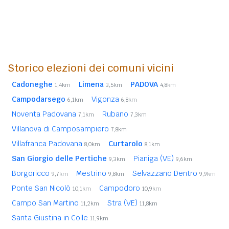
Storico elezioni dei comuni vicini
Cadoneghe
Limena
PADOVA
1,4km
3,5km
4,8km
Campodarsego
Vigonza
6,1km
6,8km
Noventa Padovana
Rubano
7,1km
7,3km
Villanova di Camposampiero
7,8km
Villafranca Padovana
Curtarolo
8,0km
8,1km
San Giorgio delle Pertiche
Pianiga (VE)
9,3km
9,6km
Borgoricco
Mestrino
Selvazzano Dentro
9,7km
9,8km
9,9km
Ponte San Nicolò
Campodoro
10,1km
10,9km
Campo San Martino
Stra (VE)
11,2km
11,8km
Santa Giustina in Colle
11,9km