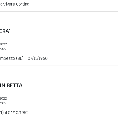
e: Vivere Cortina
ERA'
2022
2022
Ampezzo (BL) il 07/11/1960
IN BETTA
2022
2022
I) il 04/10/1952