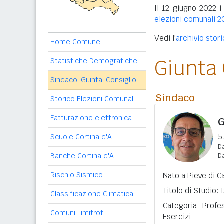
Il 12 giugno 2022 i
elezioni comunali 2
Vedi l'
archivio stor
Home Comune
Giunta
Statistiche Demografiche
Sindaco, Giunta, Consiglio
Sindaco
Storico Elezioni Comunali
Fatturazione elettronica
G
5
Scuole Cortina d'A.
Da
Banche Cortina d'A.
D
Rischio Sismico
Nato a Pieve di C
Titolo di Studio:
Classificazione Climatica
Categoria Profe
Comuni Limitrofi
Esercizi