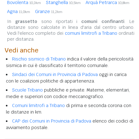
Bovolenta
Stanghella
Arquà Petrarca
10,3km
10,5km
10,8km
Agna
Granze
11,0km
11,2km
In
grassetto
sono riportati i
comuni confinanti
. Le
distanze sono calcolate in linea d'aria dal centro urbano.
Vedi l'elenco completo dei
comuni limitrofi a Tribano
ordinati
per distanza.
Vedi anche
Rischio sismico di Tribano
indica il valore della pericolosità
sismica in cui è classificato il territorio comunale.
Sindaci dei Comuni in Provincia di Padova
oggi in carica
con le coalizioni politiche di appartenenza.
Scuole Tribano
pubbliche e private. Materne, elementari,
medie e superiori con codice meccanografico.
Comuni limitrofi a Tribano
di prima e seconda corona con
le distanze in km.
CAP dei Comuni in Provincia di Padova
elenco dei codici di
avviamento postale.