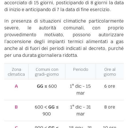
accorciato di 15 giorni, posticipando di 8 giorni la data
di inizio e anticipando di 7 la data di fine esercizio.
In presenza di situazioni climatiche particolarmente
severe, le autorità comunali, con proprio
provvedimento motivato, possono autorizzare
l’accensione degli impianti termici alimentati a gas
anche al di fuori dei periodi indicati al decreto, purché
per una durata giornaliera ridotta.
Zona
Comuni con
Periodo
Ore al
climatica
gradi-giorno
giorno
A
GG
≤ 600
1° dic - 15
6 ore
mar
B
600 <
GG
≤
1° dic - 31
8 ore
900
mar
C
900 <
GG
≤
15 nov - 31
10 ore