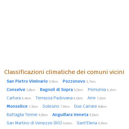
Classificazioni climatiche dei comuni vicini
San Pietro Viminario
Pozzonovo
3,5km
3,7km
Conselve
Bagnoli di Sopra
Pernumia
3,8km
5,0km
6,1km
Cartura
Terrassa Padovana
Arre
6,4km
6,5km
7,2km
Monselice
Solesino
Due Carrare
7,3km
7,9km
8,8km
Battaglia Terme
Anguillara Veneta
9,0km
9,5km
San Martino di Venezze (RO)
Sant'Elena
9,6km
9,9km