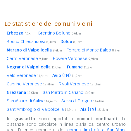
Le statistiche dei comuni vicini
Erbezzo
Brentino Belluno
4,1km
5,6km
Bosco Chiesanuova
Dolcè
6,3km
8,3km
Marano di Valpolicella
Ferrara di Monte Baldo
8,4km
8,7km
Cerro Veronese
Roverè Veronese
9,1km
9,9km
Negrar di Valpolicella
Fumane
11,0km
11,2km
Velo Veronese
Avio (TN)
11,4km
11,9km
Caprino Veronese
Rivoli Veronese
12,4km
12,5km
Grezzana
San Pietro in Cariano
13,0km
13,0km
San Mauro di Saline
Selva di Progno
14,4km
14,6km
Sant'Ambrogio di Valpolicella
Ala (TN)
14,9km
15,1km
In
grassetto
sono riportati i
comuni confinanti
. Le
distanze sono calcolate in linea d'aria dal centro urbano.
Vedi l'elenco completo dei
comuni limitrofi a Sant'Anna