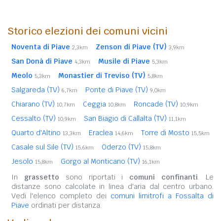
Storico elezioni dei comuni vicini
Noventa di Piave
Zenson di Piave (TV)
2,3km
3,9km
San Donà di Piave
Musile di Piave
4,3km
5,3km
Meolo
Monastier di Treviso (TV)
5,3km
5,8km
Salgareda (TV)
Ponte di Piave (TV)
6,7km
9,0km
Chiarano (TV)
Ceggia
Roncade (TV)
10,7km
10,8km
10,9km
Cessalto (TV)
San Biagio di Callalta (TV)
10,9km
11,1km
Quarto d'Altino
Eraclea
Torre di Mosto
13,3km
14,6km
15,5km
Casale sul Sile (TV)
Oderzo (TV)
15,6km
15,8km
Jesolo
Gorgo al Monticano (TV)
15,8km
16,1km
In
grassetto
sono riportati i
comuni confinanti
. Le
distanze sono calcolate in linea d'aria dal centro urbano.
Vedi l'elenco completo dei
comuni limitrofi a Fossalta di
Piave
ordinati per distanza.