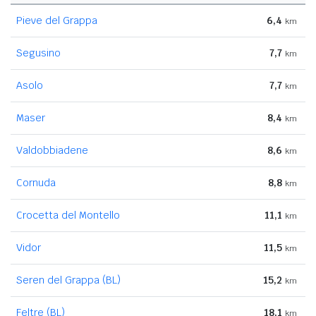
Pieve del Grappa
6,4
km
Segusino
7,7
km
Asolo
7,7
km
Maser
8,4
km
Valdobbiadene
8,6
km
Cornuda
8,8
km
Crocetta del Montello
11,1
km
Vidor
11,5
km
Seren del Grappa (BL)
15,2
km
Feltre (BL)
18,1
km