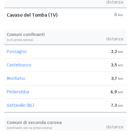
distanza
Cavaso del Tomba (TV)
0
km
Comuni confinanti
distanza
(o di prima corona)
Possagno
2,2
km
Castelcucco
3,5
km
Monfumo
3,7
km
Pederobba
6,9
km
Setteville (BL)
7,3
km
Comuni di seconda corona
distanza
(confinanti con la prima corona)