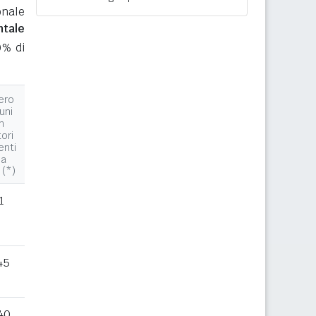
onale
ntale
0% di
ero
uni
n
tori
enti
la
 (*)
1
45
40