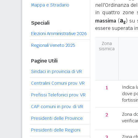
nell'Ordinanza del
Mappa e Stradario
in quattro zone s
a
massima
(
) su 
g
Speciali
essere superata in
Elezioni Amministrative 2026
Zona
Regionali Veneto 2025
sismica
Pagine Utili
Sindaci in provincia di VR
Centralini Comuni prov. VR
1
Indica l
dove po
Prefissi Telefonici prov. VR
fortissi
CAP comuni in prov. di VR
2
Zona d
Presidenti delle Province
verifica
Presidenti delle Regioni
3
Zona c