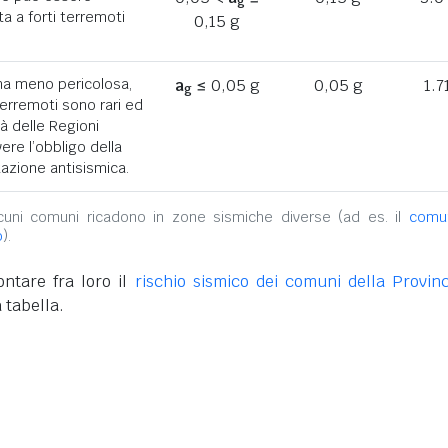
g
a a forti terremoti
0,15 g
ona meno pericolosa,
a
≤ 0,05 g
0,05 g
1.7
g
terremoti sono rari ed
tà delle Regioni
ere l’obbligo della
azione antisismica.
alcuni comuni ricadono in zone sismiche diverse (ad es. il
comu
o
).
ntare fra loro il
rischio sismico dei comuni della Provinc
 tabella.