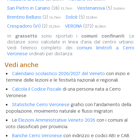
San Pietro in Cariano
(18)
Vestenanova
(5)
13,7km
14,6km
Brentino Belluno
(2)
Dolcè
(5)
14,7km
15,0km
Crespadoro (VI)
(2)
VERONA
(272)
15,2km
16,0km
In
grassetto
sono riportati i
comuni confinanti
. Le
distanze sono calcolate in linea d'aria dal centro urbano.
Vedi l'elenco completo dei
comuni limitrofi a Cerro
Veronese
ordinati per distanza.
Vedi anche
Calendario scolastico 2026/2027 del Veneto
con inizio e
termine delle lezioni e le festività nazionali e regionali.
Calcola il Codice Fiscale
di una persona nata a Cerro
Veronese.
Statistiche Cerro Veronese
grafici con l'andamento della
popolazione, movimento naturale e flussi migratori.
Le
Elezioni Amministrative Veneto 2026
con i comuni al
voto classificati per provincia.
Banche Cerro Veronese
con indirizzo e codici ABI e CAB