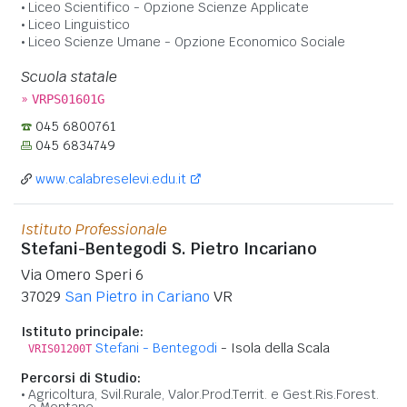
Liceo Scientifico - Opzione Scienze Applicate
Liceo Linguistico
Liceo Scienze Umane - Opzione Economico Sociale
Scuola statale
»
VRPS01601G
045 6800761
045 6834749
www.calabreselevi.edu.it
Istituto Professionale
Stefani-Bentegodi S. Pietro Incariano
Via Omero Speri 6
37029
San Pietro in Cariano
VR
Istituto principale:
Stefani - Bentegodi
- Isola della Scala
VRIS01200T
Percorsi di Studio:
Agricoltura, Svil.Rurale, Valor.Prod.Territ. e Gest.Ris.Forest.
e Montane