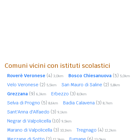
Comuni vicini con istituti scolastici
Roverè Veronese
(4)
Bosco Chiesanuova
(5)
3,0km
5,0km
Velo Veronese
(2)
San Mauro di Saline
(2)
5,5km
5,8km
Grezzana
(9)
Erbezzo
(3)
6,3km
8,0km
Selva di Progno
(5)
Badia Calavena
(3)
8,6km
8,7km
Sant'Anna d'Alfaedo
(3)
9,1km
Negrar di Valpolicella
(10)
9,5km
Marano di Valpolicella
(3)
Tregnago
(4)
10,1km
12,2km
Mezzane di Sotto
(2)
Fumane
(6)
12,3km
13,0km