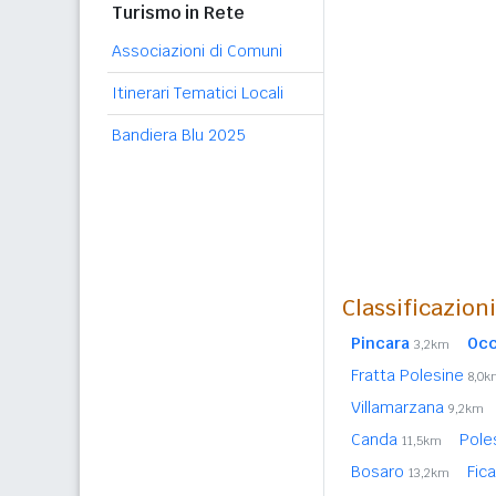
Turismo in Rete
Associazioni di Comuni
Itinerari Tematici Locali
Bandiera Blu 2025
Classificazion
Pincara
Occ
3,2km
Fratta Polesine
8,0k
Villamarzana
9,2km
Canda
Pole
11,5km
Bosaro
Fic
13,2km