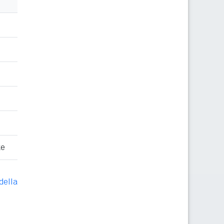
te
della