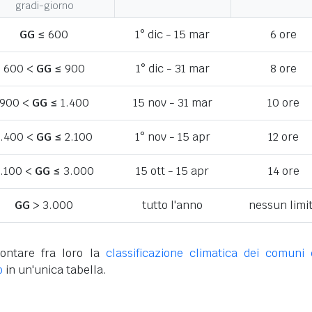
gradi-giorno
GG
≤ 600
1° dic - 15 mar
6 ore
600 <
GG
≤ 900
1° dic - 31 mar
8 ore
900 <
GG
≤ 1.400
15 nov - 31 mar
10 ore
1.400 <
GG
≤ 2.100
1° nov - 15 apr
12 ore
.100 <
GG
≤ 3.000
15 ott - 15 apr
14 ore
GG
> 3.000
tutto l'anno
nessun limi
ontare fra loro la
classificazione climatica dei comuni 
o
in un'unica tabella.