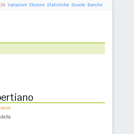
026
Variazioni
Elezioni
Statistiche
Scuole
Banche
bertiano
ividi
ella