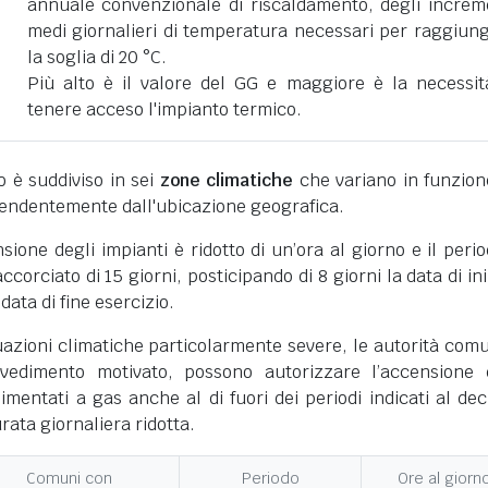
annuale convenzionale di riscaldamento, degli increm
medi giornalieri di temperatura necessari per raggiun
la soglia di 20 °C.
Più alto è il valore del GG e maggiore è la necessit
tenere acceso l'impianto termico.
ano è suddiviso in sei
zone climatiche
che variano in funzion
pendentemente dall'ubicazione geografica.
nsione degli impianti è ridotto di un’ora al giorno e il perio
corciato di 15 giorni, posticipando di 8 giorni la data di ini
 data di fine esercizio.
uazioni climatiche particolarmente severe, le autorità comu
vedimento motivato, possono autorizzare l’accensione 
limentati a gas anche al di fuori dei periodi indicati al dec
ata giornaliera ridotta.
Comuni con
Periodo
Ore al giorn