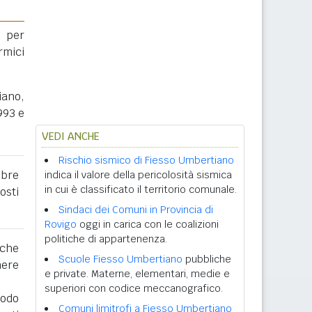
 per
rmici
iano,
993 e
VEDI ANCHE
Rischio sismico di Fiesso Umbertiano
obre
indica il valore della pericolosità sismica
in cui è classificato il territorio comunale.
osti
Sindaci dei Comuni in Provincia di
Rovigo
oggi in carica con le coalizioni
politiche di appartenenza.
 che
Scuole Fiesso Umbertiano
pubbliche
nere
e private. Materne, elementari, medie e
superiori con codice meccanografico.
iodo
Comuni limitrofi a Fiesso Umbertiano