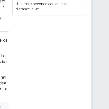
enti
di prima e seconda corona con le
gere
distanze in km.
à di
e dei
do di
zio e
nali,
degli
reto,
o