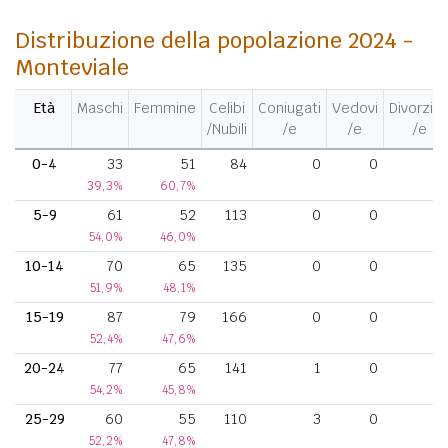
Distribuzione della popolazione 2024 -
Monteviale
Età
Maschi
Femmine
Celibi
Coniugati
Vedovi
Divorziat
/Nubili
/e
/e
/e
0-4
33
51
84
0
0
39,3%
60,7%
5-9
61
52
113
0
0
54,0%
46,0%
10-14
70
65
135
0
0
51,9%
48,1%
15-19
87
79
166
0
0
52,4%
47,6%
20-24
77
65
141
1
0
54,2%
45,8%
25-29
60
55
110
3
0
52,2%
47,8%