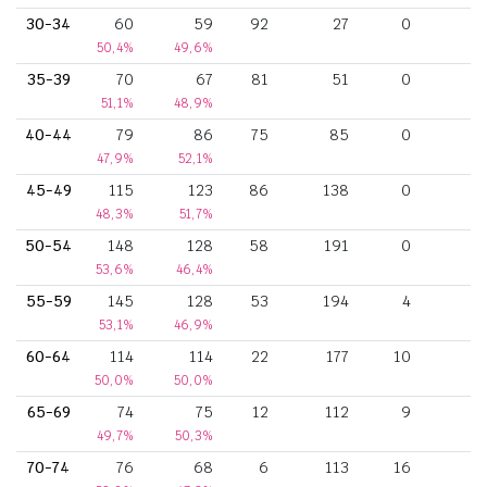
30-34
60
59
92
27
0
50,4%
49,6%
35-39
70
67
81
51
0
51,1%
48,9%
40-44
79
86
75
85
0
47,9%
52,1%
45-49
115
123
86
138
0
1
48,3%
51,7%
50-54
148
128
58
191
0
2
53,6%
46,4%
55-59
145
128
53
194
4
2
53,1%
46,9%
60-64
114
114
22
177
10
1
50,0%
50,0%
65-69
74
75
12
112
9
1
49,7%
50,3%
70-74
76
68
6
113
16