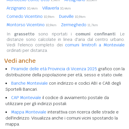
9,9km
10,0km
Arzignano
Villaverla
10,4km
10,4km
Cornedo Vicentino
Dueville
10,9km
10,9km
Montorso Vicentino
Zermeghedo
10,9km
11,7km
In
grassetto
sono riportati i
comuni confinanti
. Le
distanze sono calcolate in linea d'aria dal centro urbano.
Vedi l'elenco completo dei
comuni limitrofi a Monteviale
ordinati per distanza.
Vedi anche
Piramide delle età Provincia di Vicenza 2025
grafico con la
distribuzione della popolazione per età, sesso e stato civile.
Banche Monteviale
con indirizzo e codici ABI e CAB degli
Sportelli Bancari.
CAP Monteviale
il codice di avviamento postale da
utilizzare per gli indirizzi postali.
Mappa Monteviale
interattiva con ricerca delle strade e
dell'indirizzo. Visualizza anche i comuni vicini spostando la
mappa.