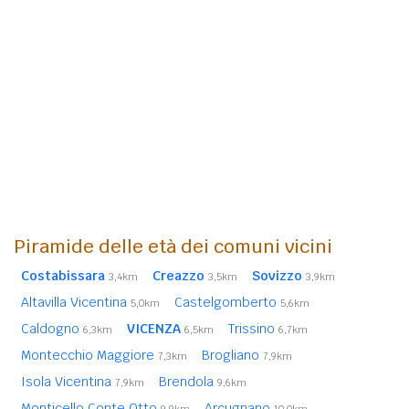
Piramide delle età dei comuni vicini
Costabissara
Creazzo
Sovizzo
3,4km
3,5km
3,9km
Altavilla Vicentina
Castelgomberto
5,0km
5,6km
Caldogno
VICENZA
Trissino
6,3km
6,5km
6,7km
Montecchio Maggiore
Brogliano
7,3km
7,9km
Isola Vicentina
Brendola
7,9km
9,6km
Monticello Conte Otto
Arcugnano