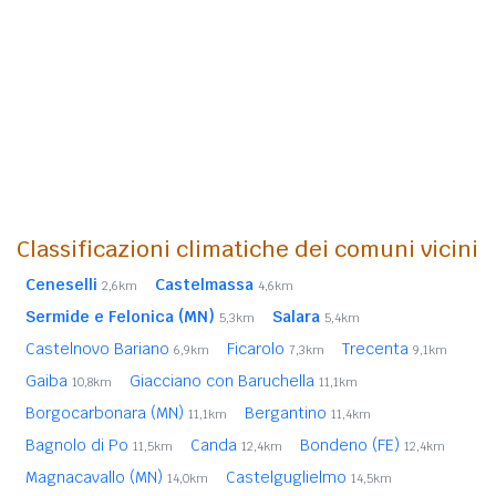
Classificazioni climatiche dei comuni vicini
Ceneselli
Castelmassa
2,6km
4,6km
Sermide e Felonica (MN)
Salara
5,3km
5,4km
Castelnovo Bariano
Ficarolo
Trecenta
6,9km
7,3km
9,1km
Gaiba
Giacciano con Baruchella
10,8km
11,1km
Borgocarbonara (MN)
Bergantino
11,1km
11,4km
Bagnolo di Po
Canda
Bondeno (FE)
11,5km
12,4km
12,4km
Magnacavallo (MN)
Castelguglielmo
14,0km
14,5km