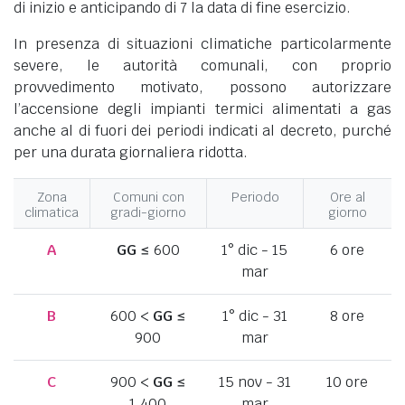
di inizio e anticipando di 7 la data di fine esercizio.
In presenza di situazioni climatiche particolarmente
severe, le autorità comunali, con proprio
provvedimento motivato, possono autorizzare
l’accensione degli impianti termici alimentati a gas
anche al di fuori dei periodi indicati al decreto, purché
per una durata giornaliera ridotta.
Zona
Comuni con
Periodo
Ore al
climatica
gradi-giorno
giorno
A
GG
≤ 600
1° dic - 15
6 ore
mar
B
600 <
GG
≤
1° dic - 31
8 ore
900
mar
C
900 <
GG
≤
15 nov - 31
10 ore
1.400
mar