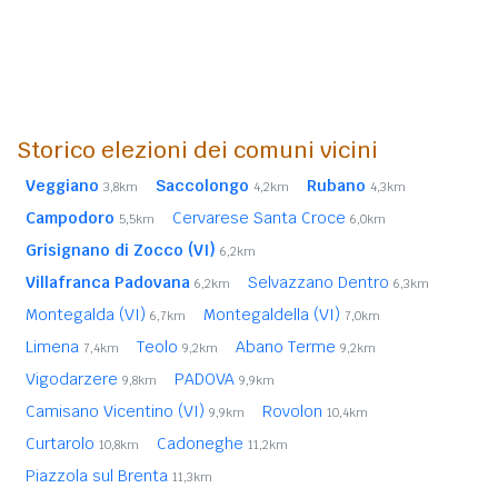
Storico elezioni dei comuni vicini
Veggiano
Saccolongo
Rubano
3,8km
4,2km
4,3km
Campodoro
Cervarese Santa Croce
5,5km
6,0km
Grisignano di Zocco (VI)
6,2km
Villafranca Padovana
Selvazzano Dentro
6,2km
6,3km
Montegalda (VI)
Montegaldella (VI)
6,7km
7,0km
Limena
Teolo
Abano Terme
7,4km
9,2km
9,2km
Vigodarzere
PADOVA
9,8km
9,9km
Camisano Vicentino (VI)
Rovolon
9,9km
10,4km
Curtarolo
Cadoneghe
10,8km
11,2km
Piazzola sul Brenta
11,3km