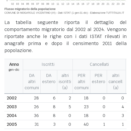
La tabella seguente riporta il dettaglio del
comportamento migratorio dal 2002 al 2024. Vengono
riportate anche le righe con i dati ISTAT rilevati in
anagrafe prima e dopo il censimento 2011 della
popolazione.
Anno
Iscritti
Cancellati
gen-dic
M
DA
DA
altri
PER
PER
altri
altri
estero
iscritti
altri
estero
cancell.
comuni
(a)
comuni
(a)
2002
28
6
2
18
0
0
2003
26
8
5
23
0
4
2004
36
8
0
18
0
3
2005
31
3
0
40
1
1