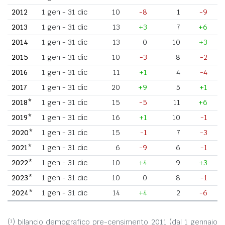
2012
1 gen - 31 dic
10
-8
1
-9
2013
1 gen - 31 dic
13
+3
7
+6
2014
1 gen - 31 dic
13
0
10
+3
2015
1 gen - 31 dic
10
-3
8
-2
2016
1 gen - 31 dic
11
+1
4
-4
2017
1 gen - 31 dic
20
+9
5
+1
2018*
1 gen - 31 dic
15
-5
11
+6
2019*
1 gen - 31 dic
16
+1
10
-1
2020*
1 gen - 31 dic
15
-1
7
-3
2021*
1 gen - 31 dic
6
-9
6
-1
2022*
1 gen - 31 dic
10
+4
9
+3
2023*
1 gen - 31 dic
10
0
8
-1
2024*
1 gen - 31 dic
14
+4
2
-6
(¹) bilancio demografico pre-censimento 2011 (dal 1 gennaio