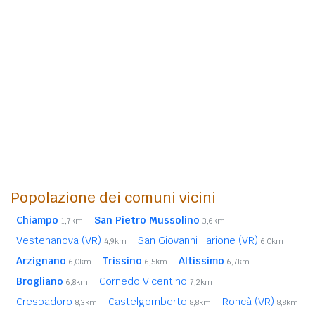
Popolazione dei comuni vicini
Chiampo
San Pietro Mussolino
1,7km
3,6km
Vestenanova (VR)
San Giovanni Ilarione (VR)
4,9km
6,0km
Arzignano
Trissino
Altissimo
6,0km
6,5km
6,7km
Brogliano
Cornedo Vicentino
6,8km
7,2km
Crespadoro
Castelgomberto
Roncà (VR)
8,3km
8,8km
8,8km