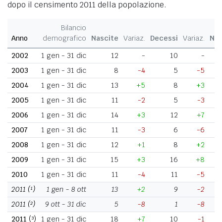
dopo il censimento 2011 della popolazione.
Bilancio
Anno
demografico
Nascite
Variaz.
Decessi
Variaz.
Nat
2002
1 gen - 31 dic
12
-
10
-
2003
1 gen - 31 dic
8
-4
5
-5
2004
1 gen - 31 dic
13
+5
8
+3
2005
1 gen - 31 dic
11
-2
5
-3
2006
1 gen - 31 dic
14
+3
12
+7
2007
1 gen - 31 dic
11
-3
6
-6
2008
1 gen - 31 dic
12
+1
8
+2
2009
1 gen - 31 dic
15
+3
16
+8
2010
1 gen - 31 dic
11
-4
11
-5
2011
(¹)
1 gen - 8 ott
13
+2
9
-2
2011
(²)
9 ott - 31 dic
5
-8
1
-8
2011
(³)
1 gen - 31 dic
18
+7
10
-1