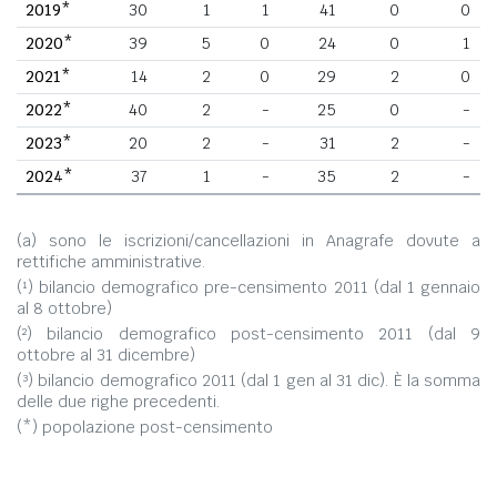
2019*
30
1
1
41
0
0
2020*
39
5
0
24
0
1
2021*
14
2
0
29
2
0
2022*
40
2
-
25
0
-
2023*
20
2
-
31
2
-
2024*
37
1
-
35
2
-
(a) sono le iscrizioni/cancellazioni in Anagrafe dovute a
rettifiche amministrative.
(¹) bilancio demografico pre-censimento 2011 (dal 1 gennaio
al 8 ottobre)
(²) bilancio demografico post-censimento 2011 (dal 9
ottobre al 31 dicembre)
(³) bilancio demografico 2011 (dal 1 gen al 31 dic). È la somma
delle due righe precedenti.
(*) popolazione post-censimento