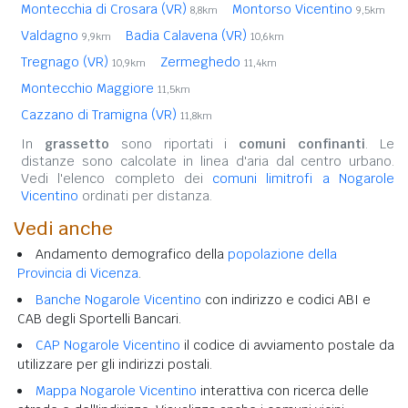
Montecchia di Crosara (VR)
Montorso Vicentino
8,8km
9,5km
Valdagno
Badia Calavena (VR)
9,9km
10,6km
Tregnago (VR)
Zermeghedo
10,9km
11,4km
Montecchio Maggiore
11,5km
Cazzano di Tramigna (VR)
11,8km
In
grassetto
sono riportati i
comuni confinanti
. Le
distanze sono calcolate in linea d'aria dal centro urbano.
Vedi l'elenco completo dei
comuni limitrofi a Nogarole
Vicentino
ordinati per distanza.
Vedi anche
Andamento demografico della
popolazione della
Provincia di Vicenza
.
Banche Nogarole Vicentino
con indirizzo e codici ABI e
CAB degli Sportelli Bancari.
CAP Nogarole Vicentino
il codice di avviamento postale da
utilizzare per gli indirizzi postali.
Mappa Nogarole Vicentino
interattiva con ricerca delle