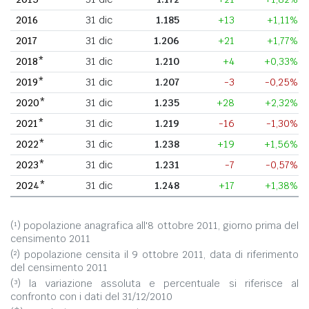
2016
31 dic
1.185
+13
+1,11%
2017
31 dic
1.206
+21
+1,77%
2018*
31 dic
1.210
+4
+0,33%
2019*
31 dic
1.207
-3
-0,25%
2020*
31 dic
1.235
+28
+2,32%
2021*
31 dic
1.219
-16
-1,30%
2022*
31 dic
1.238
+19
+1,56%
2023*
31 dic
1.231
-7
-0,57%
2024*
31 dic
1.248
+17
+1,38%
(¹) popolazione anagrafica all'8 ottobre 2011, giorno prima del
censimento 2011
(²) popolazione censita il 9 ottobre 2011, data di riferimento
del censimento 2011
(³) la variazione assoluta e percentuale si riferisce al
confronto con i dati del 31/12/2010