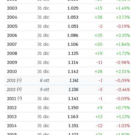
2003
31 dic
1.025
+15
+1,49%
2004
31 dic
1.053
+28
+2,73%
2005
31 dic
1.051
-2
-0,19%
2006
31 dic
1.086
+35
+3,33%
2007
31 dic
1.106
+20
+1,84%
2008
31 dic
1.125
+19
+1,72%
2009
31 dic
1.114
-11
-0,98%
2010
31 dic
1.142
+28
+2,51%
2011
(¹)
8 ott
1.141
-1
-0,09%
2011
(²)
9 ott
1.136
-5
-0,44%
2011
(³)
31 dic
1.141
-1
-0,09%
2012
31 dic
1.150
+9
+0,79%
2013
31 dic
1.163
+13
+1,13%
2014
31 dic
1.151
-12
-1,03%
2015
31 dic
1.172
+21
+1,82%