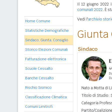
Il 12 giugno 2022 i
comunali 2022
. È s
Vedi l'
archivio stor
Home Comune
Giunta
Statistiche Demografiche
Sindaco, Giunta, Consiglio
Sindaco
Storico Elezioni Comunali
Fatturazione elettronica
E
4
Scuole Cessalto
Da
Banche Cessalto
D
Rischio Sismico
Nato a Motta di L
Titolo di Studio:
Classificazione Climatica
Categoria Profess
Comuni Limitrofi
Partito/Coalizion