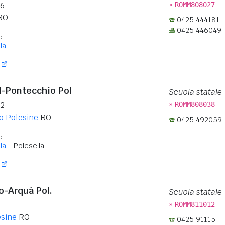
»
16
ROMM808027
RO
0425 444181
0425 446049
:
la
II-Pontecchio Pol
Scuola statale
»
-2
ROMM808038
o Polesine
RO
0425 492059
:
la
- Polesella
o-Arquà Pol.
Scuola statale
»
ROMM811012
esine
RO
0425 91115