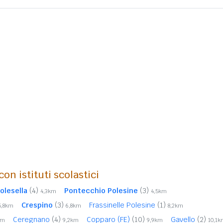
on istituti scolastici
olesella
(4)
Pontecchio Polesine
(3)
4,3km
4,5km
Crespino
(3)
Frassinelle Polesine
(1)
5,8km
6,8km
8,2km
Ceregnano
(4)
Copparo (FE)
(10)
Gavello
(2)
km
9,2km
9,9km
10,1k