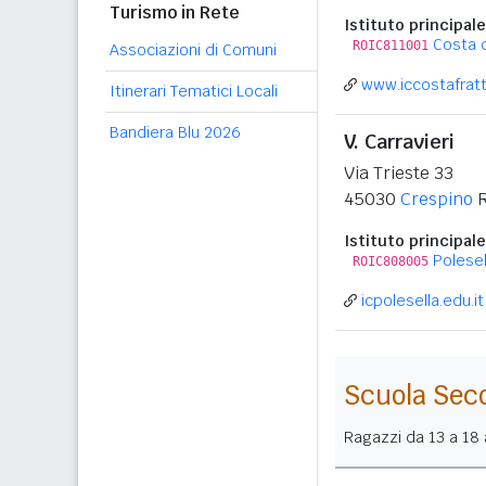
Turismo in Rete
Istituto principale
Costa d
ROIC811001
Associazioni di Comuni
www.iccostafratt
Itinerari Tematici Locali
Bandiera Blu 2026
V. Carravieri
Via Trieste 33
45030
Crespino
Istituto principale
Polesel
ROIC808005
icpolesella.edu.it
Scuola Sec
Ragazzi da 13 a 18 a