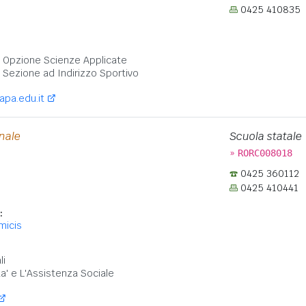
0425 410835
:
 - Opzione Scienze Applicate
- Sezione ad Indirizzo Sportivo
apa.edu.it
onale
Scuola statale
»
RORC008018
0425 360112
0425 410441
:
micis
:
li
ta' e L'Assistenza Sociale