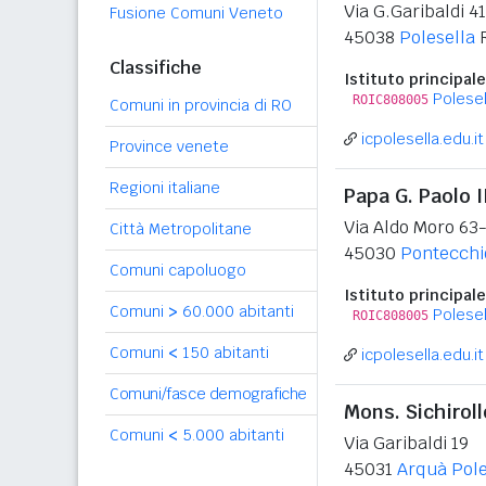
Via G.Garibaldi 4
Fusione Comuni Veneto
45038
Polesella
Classifiche
Istituto principale
Polesel
ROIC808005
Comuni in provincia di RO
icpolesella.edu.it
Province venete
Regioni italiane
Papa G. Paolo 
Via Aldo Moro 63
Città Metropolitane
45030
Pontecchi
Comuni capoluogo
Istituto principale
Comuni
>
60.000 abitanti
Polesel
ROIC808005
Comuni
<
150 abitanti
icpolesella.edu.it
Comuni/fasce demografiche
Mons. Sichiroll
Comuni
<
5.000 abitanti
Via Garibaldi 19
45031
Arquà Pol