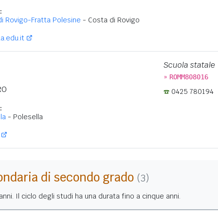
:
i Rovigo-Fratta Polesine
- Costa di Rovigo
a.edu.it
Scuola statale
»
ROMM808016
RO
0425 780194
:
la
- Polesella
ondaria di secondo grado
(3)
nni. Il ciclo degli studi ha una durata fino a cinque anni.