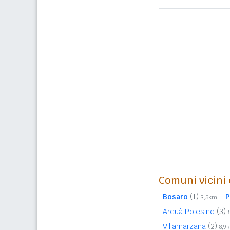
Comuni vicini c
Bosaro
(1)
P
3,5km
Arquà Polesine
(3)
Villamarzana
(2)
8,9