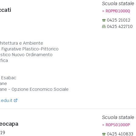
Scuola statale
ccati
»
ROPM01000Q
0425 21012
0425 422710
:
chitettura e Ambiente
i Figurative Plastico-Pittorico
rtistico Nuovo Ordinamento
afica
- Esabac
ane
ane - Opzione Economico Sociale
.edu.it
Scuola statale
leocapa
»
ROPS01000P
 19
0425 410833