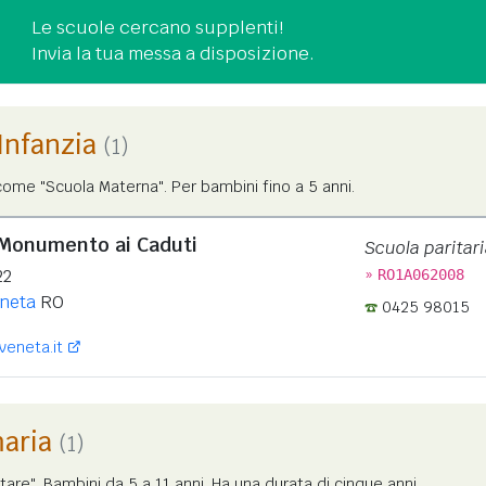
Le scuole cercano supplenti!
Invia la tua messa a disposizione.
'Infanzia
(1)
ome "Scuola Materna". Per bambini fino a 5 anni.
e Monumento ai Caduti
Scuola paritari
»
22
RO1A062008
neta
RO
0425 98015
veneta.it
maria
(1)
tare". Bambini da 5 a 11 anni. Ha una durata di cinque anni.