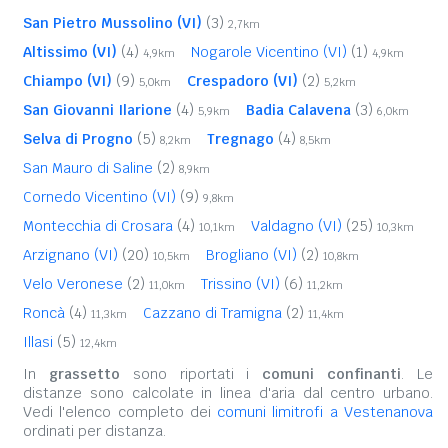
San Pietro Mussolino (VI)
(3)
2,7km
Altissimo (VI)
(4)
Nogarole Vicentino (VI)
(1)
4,9km
4,9km
Chiampo (VI)
(9)
Crespadoro (VI)
(2)
5,0km
5,2km
San Giovanni Ilarione
(4)
Badia Calavena
(3)
5,9km
6,0km
Selva di Progno
(5)
Tregnago
(4)
8,2km
8,5km
San Mauro di Saline
(2)
8,9km
Cornedo Vicentino (VI)
(9)
9,8km
Montecchia di Crosara
(4)
Valdagno (VI)
(25)
10,1km
10,3km
Arzignano (VI)
(20)
Brogliano (VI)
(2)
10,5km
10,8km
Velo Veronese
(2)
Trissino (VI)
(6)
11,0km
11,2km
Roncà
(4)
Cazzano di Tramigna
(2)
11,3km
11,4km
Illasi
(5)
12,4km
In
grassetto
sono riportati i
comuni confinanti
. Le
distanze sono calcolate in linea d'aria dal centro urbano.
Vedi l'elenco completo dei
comuni limitrofi a Vestenanova
ordinati per distanza.