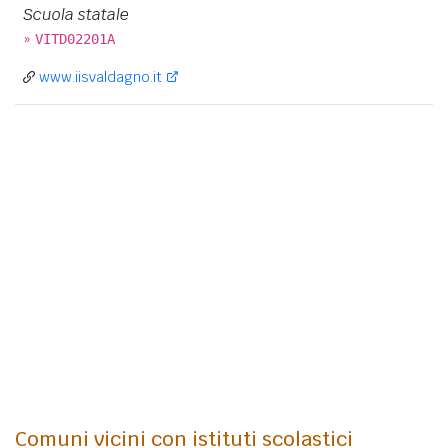
Scuola statale
»
VITD02201A
www.iisvaldagno.it
Comuni vicini con istituti scolastici