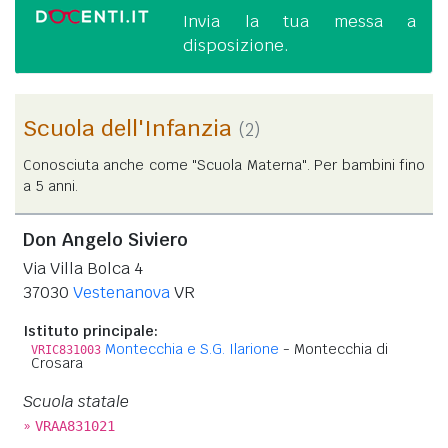
Invia la tua messa a
disposizione.
Scuola dell'Infanzia
(2)
Conosciuta anche come "Scuola Materna". Per bambini fino
a 5 anni.
Don Angelo Siviero
Via Villa Bolca 4
37030
Vestenanova
VR
Istituto principale:
Montecchia e S.G. Ilarione
- Montecchia di
VRIC831003
Crosara
Scuola statale
»
VRAA831021