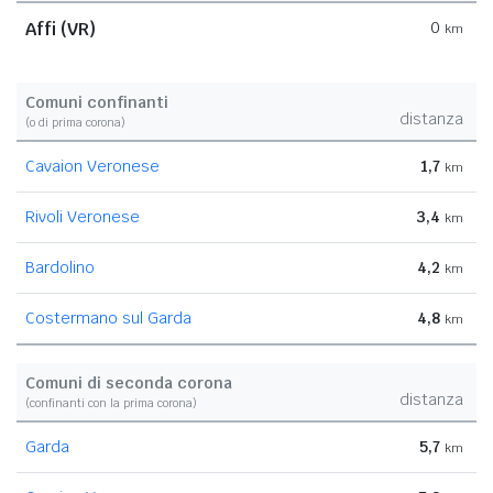
Affi (VR)
0
km
Comuni confinanti
distanza
(o di prima corona)
Cavaion Veronese
1,7
km
Rivoli Veronese
3,4
km
Bardolino
4,2
km
Costermano sul Garda
4,8
km
Comuni di seconda corona
distanza
(confinanti con la prima corona)
Garda
5,7
km