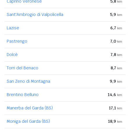
Caprino Veronese
5,8
km
Sant'Ambrogio di Valpolicella
5,9
km
Lazise
6,7
km
Pastrengo
7,0
km
Dolcè
7,8
km
Torri del Benaco
8,7
km
San Zeno di Montagna
9,9
km
Brentino Belluno
14,6
km
Manerba del Garda (BS)
17,1
km
Moniga del Garda (BS)
18,9
km