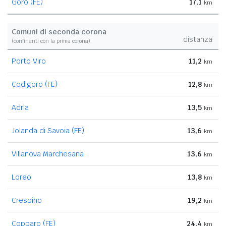
Goro (FE)
17,1
km
Comuni di seconda corona
distanza
(confinanti con la prima corona)
Porto Viro
11,2
km
Codigoro (FE)
12,8
km
Adria
13,5
km
Jolanda di Savoia (FE)
13,6
km
Villanova Marchesana
13,6
km
Loreo
13,8
km
Crespino
19,2
km
Copparo (FE)
24,4
km