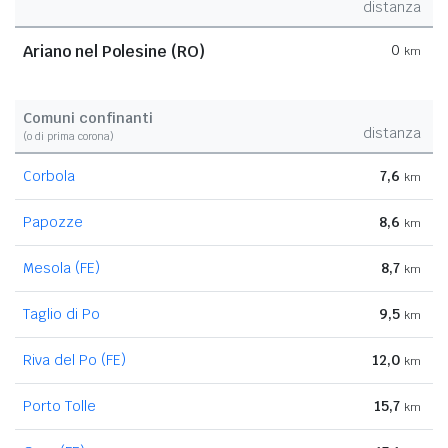
distanza
Ariano nel Polesine (RO)
0
km
Comuni confinanti
distanza
(o di prima corona)
Corbola
7,6
km
Papozze
8,6
km
Mesola (FE)
8,7
km
Taglio di Po
9,5
km
Riva del Po (FE)
12,0
km
Porto Tolle
15,7
km