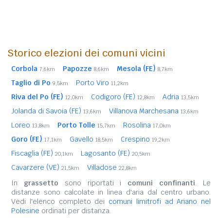
Storico elezioni dei comuni vicini
Corbola
Papozze
Mesola (FE)
7,6km
8,6km
8,7km
Taglio di Po
Porto Viro
9,5km
11,2km
Riva del Po (FE)
Codigoro (FE)
Adria
12,0km
12,8km
13,5km
Jolanda di Savoia (FE)
Villanova Marchesana
13,6km
13,6km
Loreo
Porto Tolle
Rosolina
13,8km
15,7km
17,0km
Goro (FE)
Gavello
Crespino
17,1km
18,5km
19,2km
Fiscaglia (FE)
Lagosanto (FE)
20,1km
20,5km
Cavarzere (VE)
Villadose
21,5km
22,8km
In
grassetto
sono riportati i
comuni confinanti
. Le
distanze sono calcolate in linea d'aria dal centro urbano.
Vedi l'elenco completo dei
comuni limitrofi ad Ariano nel
Polesine
ordinati per distanza.