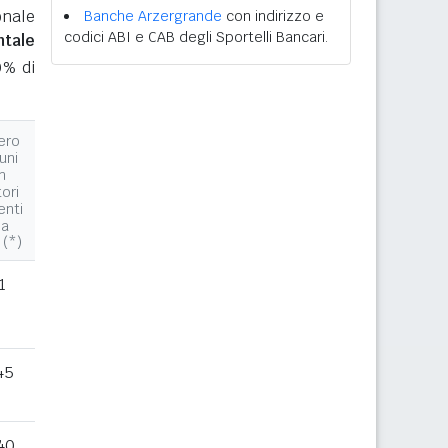
onale
Banche Arzergrande
con indirizzo e
codici ABI e CAB degli Sportelli Bancari.
ntale
0% di
ero
uni
n
tori
enti
la
 (*)
1
45
40