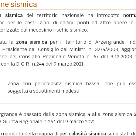
one sismica
ne sismica
del territorio nazionale ha introdotto
norm
he per le costruzioni di edifici, ponti ed altre opere in
erizzate dal medesimo rischio sismico.
tata la
zona sismica
per il territorio di Arzergrande, ind
 Presidente del Consiglio dei Ministri n. 3274/2003, aggio
one del Consiglio Regionale Veneto n. 67 del 3.12.2003 
 con la D.G.R. n.244 del 9 marzo 2021.
Zona con pericolosità sismica bassa, che può es
soggetta a scuotimenti modesti.
rgrande è passato dalla zona sismica
4
alla zona sismica
a Giunta Regionale n.244 del 9 marzo 2021.
giornamento della mappa di
pericolosità sismica
sono stati def