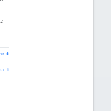
12
ne di
ia di