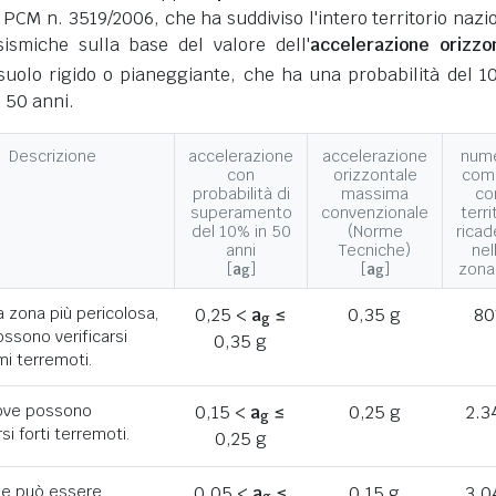
 PCM n. 3519/2006, che ha suddiviso l'intero territorio nazi
ismiche sulla base del valore dell'
accelerazione orizzo
suolo rigido o pianeggiante, che ha una probabilità del 1
 50 anni.
Descrizione
accelerazione
accelerazione
num
con
orizzontale
com
probabilità di
massima
co
superamento
convenzionale
terri
del 10% in 50
(Norme
ricad
anni
Tecniche)
nel
[
a
]
[
a
]
zona
g
g
a zona più pericolosa,
0,25 <
a
≤
0,35 g
80
g
ssono verificarsi
0,35 g
mi terremoti.
ove possono
0,15 <
a
≤
0,25 g
2.3
g
rsi forti terremoti.
0,25 g
he può essere
0,05 <
a
≤
0,15 g
3.0