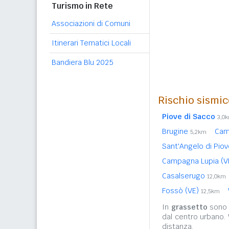
Turismo in Rete
Associazioni di Comuni
Itinerari Tematici Locali
Bandiera Blu 2025
Rischio sismic
Piove di Sacco
3,0
Brugine
Cam
5,2km
Sant'Angelo di Pio
Campagna Lupia (V
Casalserugo
12,0km
Fossò (VE)
12,5km
In
grassetto
sono r
dal centro urbano.
distanza.