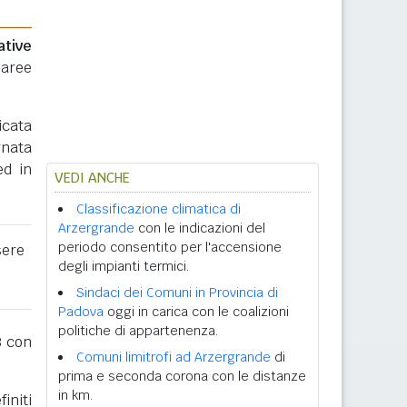
ative
 aree
icata
rnata
ed in
VEDI ANCHE
Classificazione climatica di
Arzergrande
con le indicazioni del
periodo consentito per l'accensione
sere
degli impianti termici.
Sindaci dei Comuni in Provincia di
Padova
oggi in carica con le coalizioni
politiche di appartenenza.
3
con
Comuni limitrofi ad Arzergrande
di
prima e seconda corona con le distanze
in km.
initi