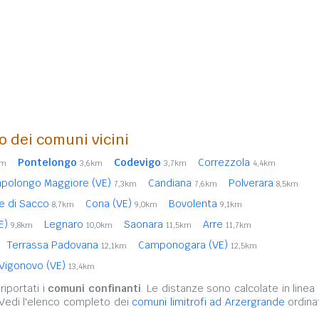
o dei comuni vicini
Pontelongo
Codevigo
Correzzola
km
3,6km
3,7km
4,4km
polongo Maggiore (VE)
Candiana
Polverara
7,3km
7,6km
8,5km
ve di Sacco
Cona (VE)
Bovolenta
8,7km
9,0km
9,1km
E)
Legnaro
Saonara
Arre
9,8km
10,0km
11,5km
11,7km
Terrassa Padovana
Camponogara (VE)
12,1km
12,5km
Vigonovo (VE)
13,4km
iportati i
comuni confinanti
. Le distanze sono calcolate in linea 
 Vedi l'elenco completo dei
comuni limitrofi ad Arzergrande
ordina