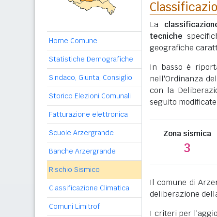
Classificazi
La
classificazio
tecniche
specific
Home Comune
geografiche caratt
Statistiche Demografiche
In basso è ripor
Sindaco, Giunta, Consiglio
nell'Ordinanza del
con la Deliberazi
Storico Elezioni Comunali
seguito modificate
Fatturazione elettronica
Scuole Arzergrande
Zona sismica
3
Banche Arzergrande
Rischio Sismico
Il comune di Arze
Classificazione Climatica
deliberazione dell
Comuni Limitrofi
I criteri per l'ag