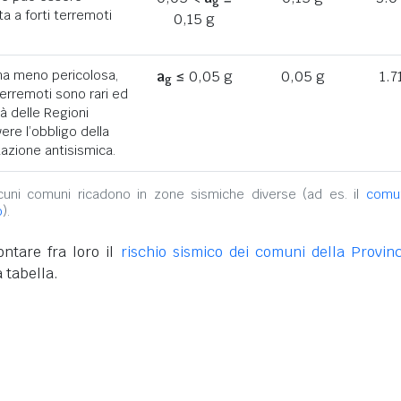
g
a a forti terremoti
0,15 g
ona meno pericolosa,
a
≤ 0,05 g
0,05 g
1.7
g
terremoti sono rari ed
tà delle Regioni
ere l’obbligo della
azione antisismica.
alcuni comuni ricadono in zone sismiche diverse (ad es. il
comu
o
).
ntare fra loro il
rischio sismico dei comuni della Provinc
 tabella.