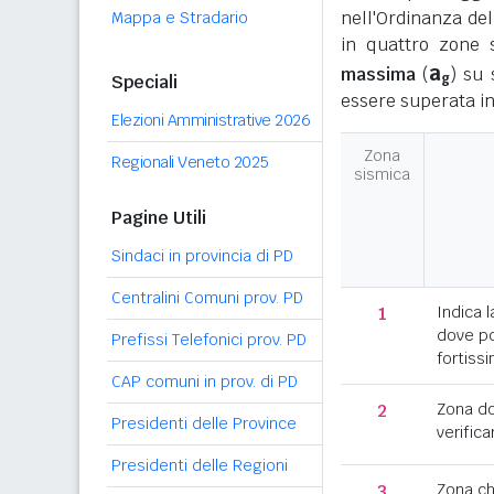
nell'Ordinanza del
Mappa e Stradario
in quattro zone s
a
massima
(
) su 
g
Speciali
essere superata in
Elezioni Amministrative 2026
Zona
Regionali Veneto 2025
sismica
Pagine Utili
Sindaci in provincia di PD
Centralini Comuni prov. PD
1
Indica l
dove po
Prefissi Telefonici prov. PD
fortissi
CAP comuni in prov. di PD
2
Zona d
Presidenti delle Province
verifica
Presidenti delle Regioni
3
Zona c