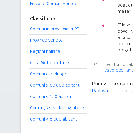
Fusione Comuni Veneto
soggett
ma rari.
Classifiche
4
E' la z
Comuni in provincia di PD
dove i 
è facol
Province venete
prescriv
progett
Regioni italiane
Città Metropolitane
(*):
I territori di 
Pescorocchian
Comuni capoluogo
Puoi anche confro
Comuni
>
60.000 abitanti
Padova
in un'unica
Comuni
<
150 abitanti
Comuni/fasce demografiche
Comuni
<
5.000 abitanti