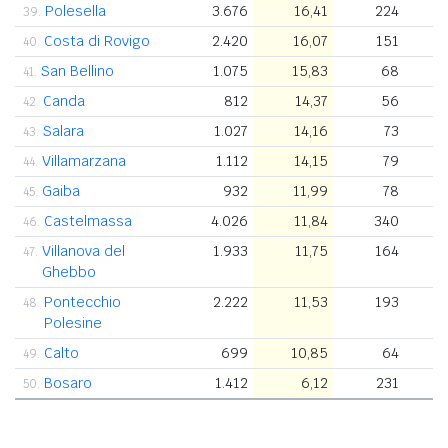
Polesella
3.676
16,41
224
39.
Costa di Rovigo
2.420
16,07
151
40.
San Bellino
1.075
15,83
68
41.
Canda
812
14,37
56
42.
Salara
1.027
14,16
73
43.
Villamarzana
1.112
14,15
79
44.
Gaiba
932
11,99
78
45.
Castelmassa
4.026
11,84
340
46.
Villanova del
1.933
11,75
164
47.
Ghebbo
Pontecchio
2.222
11,53
193
48.
Polesine
Calto
699
10,85
64
49.
Bosaro
1.412
6,12
231
50.