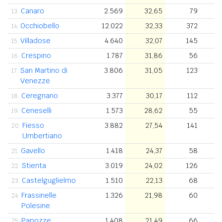
Canaro
2.569
32,65
79
13.
Occhiobello
12.022
32,33
372
14.
Villadose
4.640
32,07
145
15.
Crespino
1.787
31,86
56
16.
San Martino di
3.806
31,05
123
17.
Venezze
Ceregnano
3.377
30,17
112
18.
Ceneselli
1.573
28,62
55
19.
Fiesso
3.882
27,54
141
20.
Umbertiano
Gavello
1.418
24,37
58
21.
Stienta
3.019
24,02
126
22.
Castelguglielmo
1.510
22,13
68
23.
Frassinelle
1.326
21,98
60
24.
Polesine
Papozze
1.408
21,49
66
25.