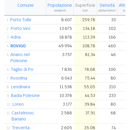
Comune
Popolazione
Superficie
Densità
Altit
residenti
km²
abitanti/km²
m s.l
Porto Tolle
8.607
259,78
33
1.
Porto Viro
13.675
134,18
102
2.
Adria
18.878
113,39
166
3.
ROVIGO
49.994
108,78
460
4.
Ariano nel
3.757
81,34
46
5.
Polesine
Taglio di Po
7.836
78,68
100
6.
Rosolina
6.043
75,44
80
7.
Lendinara
11.538
55,05
210
8.
Badia Polesine
10.378
44,53
233
9.
Loreo
3.177
39,84
80
10.
Castelnovo
2.588
37,91
68
11.
Bariano
Trecenta
2.605
35,08
74
12.