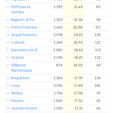
Pettorazza
1.392
21,45
65
26.
Grimani
Bagnolo di Po
1.203
21,36
56
27.
Fratta Polesine
2.445
20,96
117
28.
Arquà Polesine
2.578
19,93
129
29.
Corbola
2.246
18,55
121
30.
Giacciano con B.
2.083
18,42
113
31.
Ficarolo
2.199
18,07
122
32.
Villanova
876
18,05
49
33.
Marchesana
Bergantino
2.340
17,97
130
34.
Lusia
3.196
17,69
181
35.
Melara
1.704
17,58
97
36.
Pincara
1.062
17,51
61
37.
Guarda Veneta
1.100
17,21
64
38.