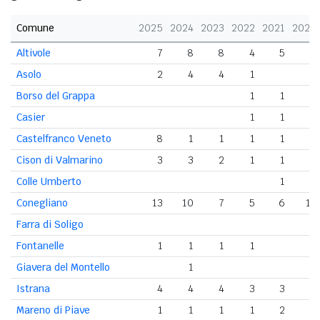
Comune
2025
2024
2023
2022
2021
2020
Altivole
7
8
8
4
5
Asolo
2
4
4
1
1
Borso del Grappa
1
1
Casier
1
1
2
Castelfranco Veneto
8
1
1
1
1
1
Cison di Valmarino
3
3
2
1
1
1
Colle Umberto
1
Conegliano
13
10
7
5
6
13
Farra di Soligo
Fontanelle
1
1
1
1
Giavera del Montello
1
Istrana
4
4
4
3
3
2
Mareno di Piave
1
1
1
1
2
1