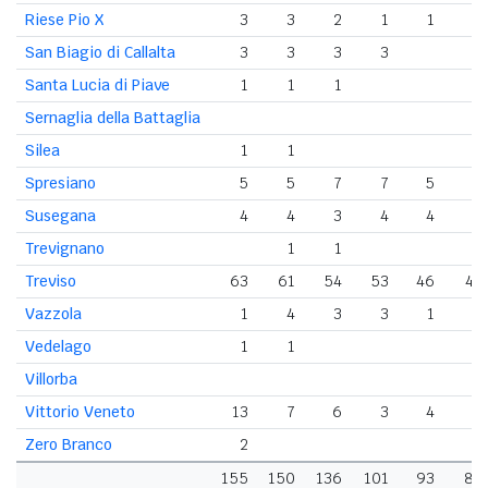
Riese Pio X
3
3
2
1
1
1
San Biagio di Callalta
3
3
3
3
Santa Lucia di Piave
1
1
1
Sernaglia della Battaglia
Silea
1
1
Spresiano
5
5
7
7
5
5
Susegana
4
4
3
4
4
2
Trevignano
1
1
Treviso
63
61
54
53
46
43
Vazzola
1
4
3
3
1
Vedelago
1
1
Villorba
Vittorio Veneto
13
7
6
3
4
1
Zero Branco
2
155
150
136
101
93
83