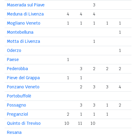
Maserada sul Piave
3
2
Meduna di Livenza
4
4
4
Mogliano Veneto
1
1
1
1
1
1
Montebelluna
1
Motta di Livenza
1
Oderzo
1
Paese
1
Pederobba
3
2
2
2
Pieve del Grappa
1
1
Ponzano Veneto
2
3
3
4
5
Portobuffolè
Possagno
3
3
1
2
2
Preganziol
2
1
1
1
Quinto di Treviso
10
11
10
Resana