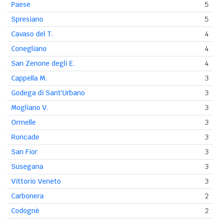
Paese
5
Spresiano
5
Cavaso del T.
4
Conegliano
4
San Zenone degli E.
4
Cappella M.
3
Godega di Sant'Urbano
3
Mogliano V.
3
Ormelle
3
Roncade
3
San Fior
3
Susegana
3
Vittorio Veneto
3
Carbonera
2
Codognè
2