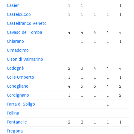
Casier
1
1
1
Castelcucco
1
1
1
1
1
Castelfranco Veneto
Cavaso del Tomba
4
4
4
4
4
Chiarano
1
1
1
1
Cimadolmo
Cison di Valmarino
Codognè
2
3
4
4
4
Colle Umberto
1
1
1
1
1
Conegliano
4
5
5
4
2
Cordignano
1
1
1
1
2
Farra di Soligo
1
Follina
Fontanelle
2
2
1
1
1
Fregona