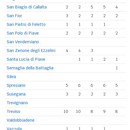
San Biagio di Callalta
2
2
5
5
4
San Fior
3
2
2
2
2
San Pietro di Feletto
1
1
1
1
San Polo di Piave
2
2
2
2
2
San Vendemiano
San Zenone degli Ezzelini
4
4
3
Santa Lucia di Piave
1
1
2
1
Sernaglia della Battaglia
1
Silea
Spresiano
5
6
6
6
5
Susegana
3
2
2
2
3
Trevignano
Treviso
10
10
8
9
8
Valdobbiadene
Vazzola
1
1
1
1