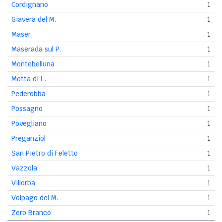
Cordignano
1
Giavera del M.
1
Maser
1
Maserada sul P.
1
Montebelluna
1
Motta di L.
1
Pederobba
1
Possagno
1
Povegliano
1
Preganziol
1
San Pietro di Feletto
1
Vazzola
1
Villorba
1
Volpago del M.
1
Zero Branco
1