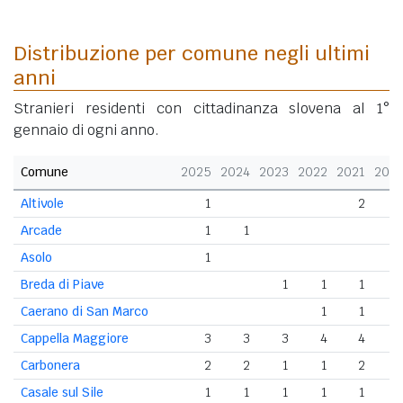
Distribuzione per comune negli ultimi
anni
Stranieri residenti con cittadinanza slovena al 1°
gennaio di ogni anno.
Comune
2025
2024
2023
2022
2021
202
Altivole
1
2
Arcade
1
1
Asolo
1
Breda di Piave
1
1
1
Caerano di San Marco
1
1
Cappella Maggiore
3
3
3
4
4
Carbonera
2
2
1
1
2
Casale sul Sile
1
1
1
1
1