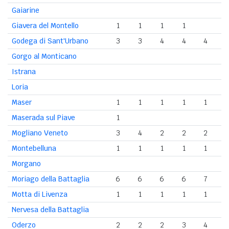
Gaiarine
Giavera del Montello
1
1
1
1
Godega di Sant'Urbano
3
3
4
4
4
Gorgo al Monticano
Istrana
Loria
Maser
1
1
1
1
1
Maserada sul Piave
1
Mogliano Veneto
3
4
2
2
2
Montebelluna
1
1
1
1
1
Morgano
Moriago della Battaglia
6
6
6
6
7
Motta di Livenza
1
1
1
1
1
Nervesa della Battaglia
Oderzo
2
2
2
3
4