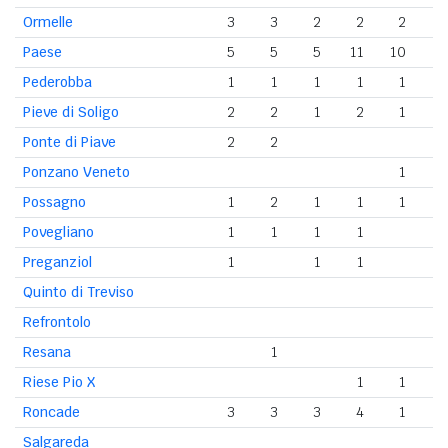
Ormelle
3
3
2
2
2
Paese
5
5
5
11
10
Pederobba
1
1
1
1
1
Pieve di Soligo
2
2
1
2
1
Ponte di Piave
2
2
Ponzano Veneto
1
Possagno
1
2
1
1
1
Povegliano
1
1
1
1
Preganziol
1
1
1
Quinto di Treviso
Refrontolo
Resana
1
Riese Pio X
1
1
Roncade
3
3
3
4
1
Salgareda