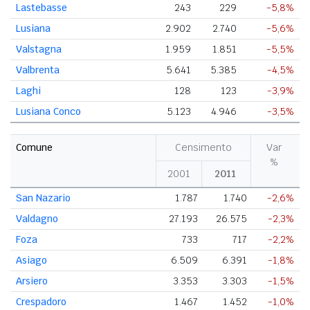
Lastebasse
243
229
-5,8%
Lusiana
2.902
2.740
-5,6%
Valstagna
1.959
1.851
-5,5%
Valbrenta
5.641
5.385
-4,5%
Laghi
128
123
-3,9%
Lusiana Conco
5.123
4.946
-3,5%
Comune
Censimento
Var
%
2001
2011
San Nazario
1.787
1.740
-2,6%
Valdagno
27.193
26.575
-2,3%
Foza
733
717
-2,2%
Asiago
6.509
6.391
-1,8%
Arsiero
3.353
3.303
-1,5%
Crespadoro
1.467
1.452
-1,0%