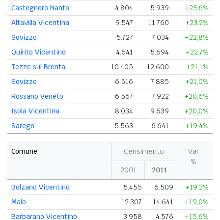
Castegnero Nanto
4.804
5.939
+23,6%
Altavilla Vicentina
9.547
11.760
+23,2%
Sovizzo
5.727
7.034
+22,8%
Quinto Vicentino
4.641
5.694
+22,7%
Tezze sul Brenta
10.405
12.600
+21,1%
Sovizzo
6.516
7.885
+21,0%
Rossano Veneto
6.567
7.922
+20,6%
Isola Vicentina
8.034
9.639
+20,0%
Sarego
5.563
6.641
+19,4%
Comune
Censimento
Var
%
2001
2011
Bolzano Vicentino
5.455
6.509
+19,3%
Malo
12.307
14.641
+19,0%
Barbarano Vicentino
3.958
4.576
+15,6%