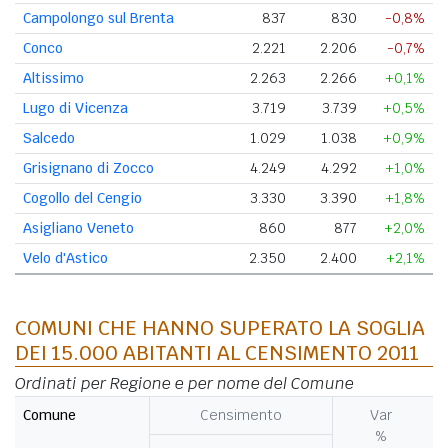
Campolongo sul Brenta
837
830
-0,8%
Conco
2.221
2.206
-0,7%
Altissimo
2.263
2.266
+0,1%
Lugo di Vicenza
3.719
3.739
+0,5%
Salcedo
1.029
1.038
+0,9%
Grisignano di Zocco
4.249
4.292
+1,0%
Cogollo del Cengio
3.330
3.390
+1,8%
Asigliano Veneto
860
877
+2,0%
Velo d'Astico
2.350
2.400
+2,1%
COMUNI CHE HANNO SUPERATO LA SOGLIA
DEI 15.000 ABITANTI AL CENSIMENTO 2011
Ordinati per Regione e per nome del Comune
Comune
Censimento
Var
%