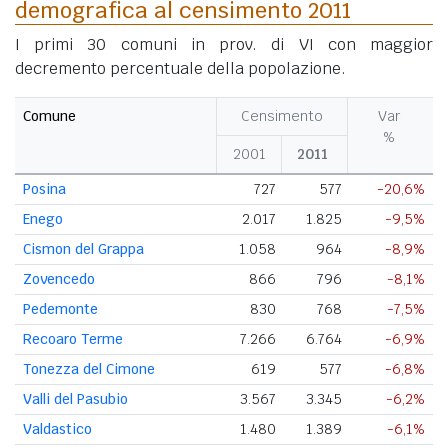
demografica al censimento 2011
I primi 30 comuni in prov. di VI con maggior
decremento percentuale della popolazione.
Comune
Censimento
Var
%
2001
2011
Posina
727
577
-20,6%
Enego
2.017
1.825
-9,5%
Cismon del Grappa
1.058
964
-8,9%
Zovencedo
866
796
-8,1%
Pedemonte
830
768
-7,5%
Recoaro Terme
7.266
6.764
-6,9%
Tonezza del Cimone
619
577
-6,8%
Valli del Pasubio
3.567
3.345
-6,2%
Valdastico
1.480
1.389
-6,1%