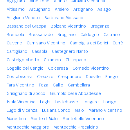
Agugliaro
Albettone
Alonte
Altavilla Vicentina
Altissimo
Arcugnano
Arsiero
Arzignano
Asiago
Asigliano Veneto
Barbarano Mossano
Bassano del Grappa
Bolzano Vicentino
Breganze
Brendola
Bressanvido
Brogliano
Caldogno
Caltrano
Calvene
Camisano Vicentino
Campiglia dei Berici
Carrè
Cartigliano
Cassola
Castegnero Nanto
Castelgomberto
Chiampo
Chiuppano
Cogollo del Cengio
Colceresa
Cornedo Vicentino
Costabissara
Creazzo
Crespadoro
Dueville
Enego
Fara Vicentino
Foza
Gallio
Gambellara
Grisignano di Zocco
Grumolo delle Abbadesse
Isola Vicentina
Laghi
Lastebasse
Longare
Lonigo
Lugo di Vicenza
Lusiana Conco
Malo
Marano Vicentino
Marostica
Monte di Malo
Montebello Vicentino
Montecchio Maggiore
Montecchio Precalcino