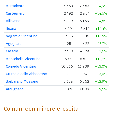
Mussolente
6.663
7.653
+14,9%
Castegnero
2.492
2.857
+14,6%
Villaverla
5.389
6.169
+14,5%
Roana
3.774
4.317
+14,4%
Nogarole Vicentino
995
1.136
+14,2%
Agugliaro
1.251
1.422
+13,7%
Cassola
12.439
14.128
+13,6%
Montebello Vicentino
5.771
6.531
+13,2%
Cornedo Vicentino
10.566
11.939
+13,0%
Grumolo delle Abbadesse
3.311
3.741
+13,0%
Barbarano Mossano
5.628
6.352
+12,9%
Arcugnano
7.024
7.899
+12,5%
Comuni con minore crescita