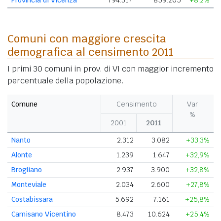
Comuni con maggiore crescita
demografica al censimento 2011
I primi 30 comuni in prov. di VI con maggior incremento
percentuale della popolazione.
Comune
Censimento
Var
%
2001
2011
Nanto
2.312
3.082
+33,3%
Alonte
1.239
1.647
+32,9%
Brogliano
2.937
3.900
+32,8%
Monteviale
2.034
2.600
+27,8%
Costabissara
5.692
7.161
+25,8%
Camisano Vicentino
8.473
10.624
+25,4%