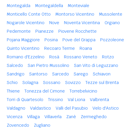
Montegalda
Montegaldella
Monteviale
Monticello Conte Otto
Montorso Vicentino
Mussolente
Nogarole Vicentino
Nove
Noventa Vicentina
Orgiano
Pedemonte
Pianezze
Piovene Rocchette
Pojana Maggiore
Posina
Pove del Grappa
Pozzoleone
Quinto Vicentino
Recoaro Terme
Roana
Romano d'Ezzelino
Rosà
Rossano Veneto
Rotzo
Salcedo
San Pietro Mussolino
San Vito di Leguzzano
Sandrigo
Santorso
Sarcedo
Sarego
Schiavon
Schio
Solagna
Sossano
Sovizzo
Tezze sul Brenta
Thiene
Tonezza del Cimone
Torrebelvicino
Torri di Quartesolo
Trissino
Val Liona
Valbrenta
Valdagno
Valdastico
Valli del Pasubio
Velo d'Astico
Vicenza
Villaga
Villaverla
Zanè
Zermeghedo
Zovencedo
Zugliano