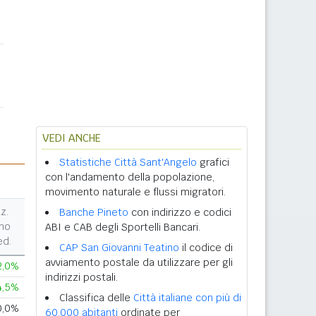
VEDI ANCHE
Statistiche Città Sant'Angelo
grafici
con l'andamento della popolazione,
movimento naturale e flussi migratori.
z.
Banche Pineto
con indirizzo e codici
no
ABI e CAB degli Sportelli Bancari.
ed.
CAP San Giovanni Teatino
il codice di
avviamento postale da utilizzare per gli
2,0%
indirizzi postali.
4,5%
Classifica delle
Città italiane con più di
0,0%
60.000 abitanti
ordinate per