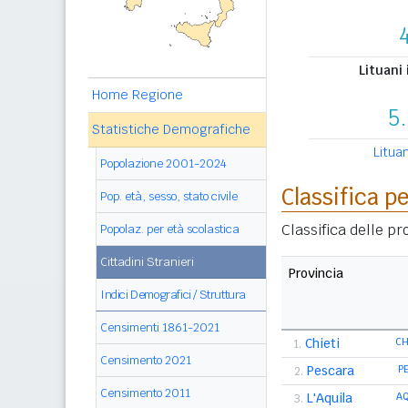
Lituani
Home Regione
5
Statistiche Demografiche
Lituan
Popolazione 2001-2024
Classifica p
Pop. età, sesso, stato civile
Classifica delle p
Popolaz. per età scolastica
Cittadini Stranieri
Provincia
Indici Demografici / Struttura
Censimenti 1861-2021
Chieti
C
1.
Censimento 2021
Pescara
P
2.
Censimento 2011
L'Aquila
A
3.