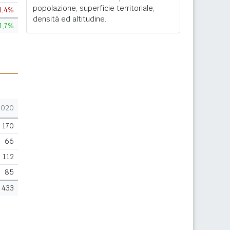
popolazione, superficie territoriale,
1,4%
densità ed altitudine.
1,7%
2020
170
66
112
85
433