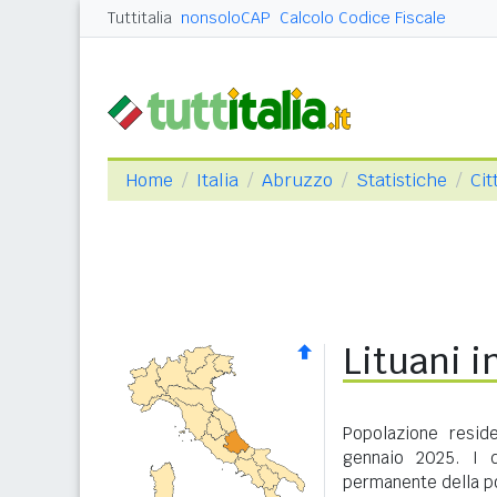
Tuttitalia
nonsoloCAP
Calcolo Codice Fiscale
Home
Italia
Abruzzo
Statistiche
Cit
Lituani i
Popolazione resid
gennaio 2025. I d
permanente della po