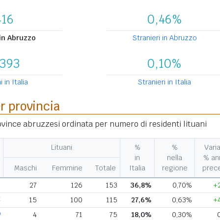
416
0,46%
 in Abruzzo
Stranieri in Abruzzo
.393
0,10%
i in Italia
Stranieri in Italia
er provincia
rovince abruzzesi ordinata per numero di residenti lituani
Lituani
%
%
Varia
in
nella
% an
Maschi
Femmine
Totale
Italia
regione
prec
H
27
126
153
36,8%
0,70%
+
E
15
100
115
27,6%
0,63%
+
Q
4
71
75
18,0%
0,30%