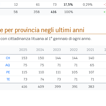
E
12
61
73
17,5%
0,29%
-
58
358
416
100%
+
e per provincia negli ultimi anni
 con cittadinanza lituana al 1° gennaio di ogni anno.
2025
2024
2023
2022
2021
CH
153
150
144
144
140
AQ
75
75
71
71
65
PE
115
110
111
105
107
TE
73
74
73
71
71
416
409
399
391
383