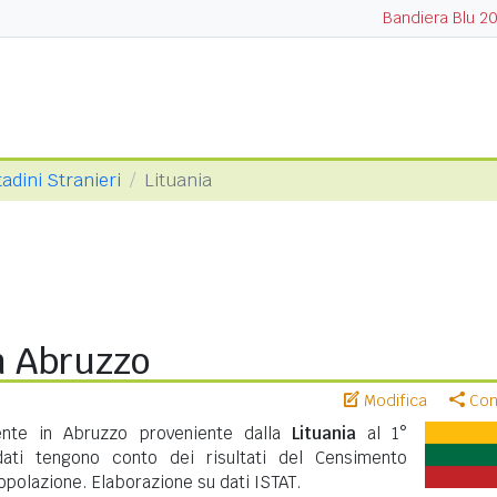
Bandiera Blu 2
tadini Stranieri
Lituania
n Abruzzo
Modifica
Cond
ente in Abruzzo proveniente dalla
Lituania
al 1°
ati tengono conto dei risultati del Censimento
polazione. Elaborazione su dati ISTAT.