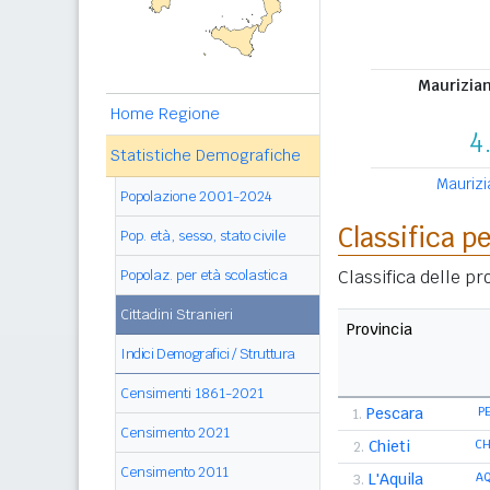
Maurizian
Home Regione
4
Statistiche Demografiche
Maurizia
Popolazione 2001-2024
Classifica p
Pop. età, sesso, stato civile
Classifica delle p
Popolaz. per età scolastica
Cittadini Stranieri
Provincia
Indici Demografici / Struttura
Censimenti 1861-2021
Pescara
P
1.
Censimento 2021
Chieti
C
2.
Censimento 2011
L'Aquila
A
3.