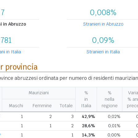
7
0,008%
i in Abruzzo
Stranieri in Abruzzo
.781
0,09%
ni in Italia
Stranieri in Italia
er provincia
rovince abruzzesi ordinata per numero di residenti maurizian
Mauriziani
%
%
Varia
in
nella
% an
Maschi
Femmine
Totale
Italia
regione
prec
E
1
2
3
42,9%
0,02%
H
1
1
2
28,6%
0,01%
Q
1
1
14,3%
0,00%