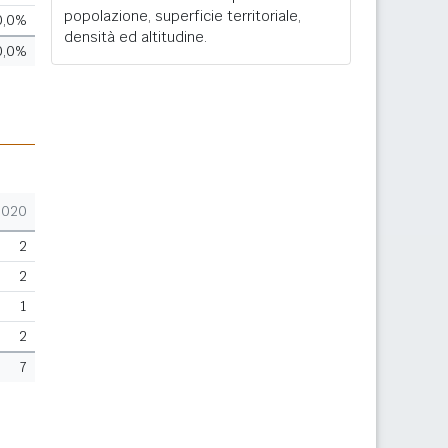
popolazione, superficie territoriale,
0,0%
densità ed altitudine.
0,0%
2020
2
2
1
2
7