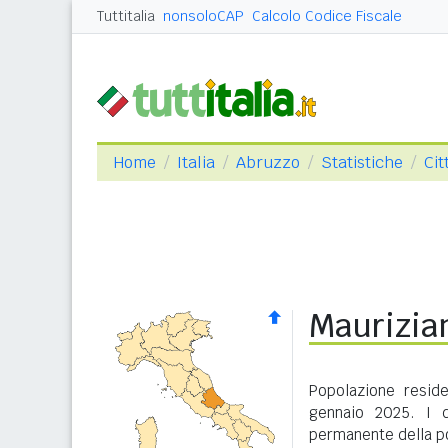
Tuttitalia
nonsoloCAP
Calcolo Codice Fiscale
Home
Italia
Abruzzo
Statistiche
Cit
Maurizia
Popolazione resid
gennaio 2025. I d
permanente della po