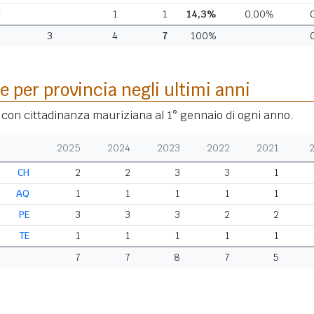
E
1
1
14,3%
0,00%
3
4
7
100%
e per provincia negli ultimi anni
i con cittadinanza mauriziana al 1° gennaio di ogni anno.
2025
2024
2023
2022
2021
CH
2
2
3
3
1
AQ
1
1
1
1
1
PE
3
3
3
2
2
TE
1
1
1
1
1
7
7
8
7
5