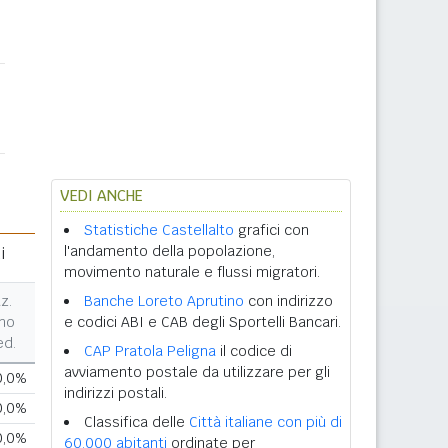
VEDI ANCHE
Statistiche Castellalto
grafici con
l'andamento della popolazione,
i
movimento naturale e flussi migratori.
z.
Banche Loreto Aprutino
con indirizzo
no
e codici ABI e CAB degli Sportelli Bancari.
ed.
CAP Pratola Peligna
il codice di
avviamento postale da utilizzare per gli
0,0%
indirizzi postali.
0,0%
Classifica delle
Città italiane con più di
0,0%
60.000 abitanti
ordinate per