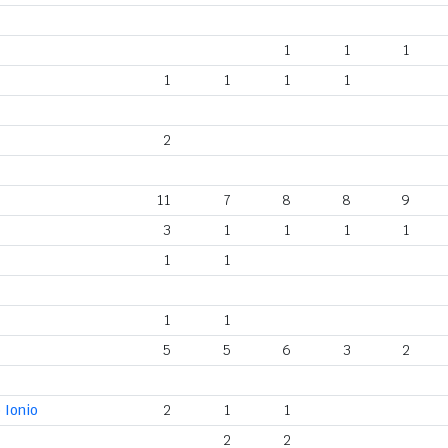
1
1
1
1
1
1
1
2
11
7
8
8
9
3
1
1
1
1
1
1
1
1
5
5
6
3
2
 Ionio
2
1
1
2
2