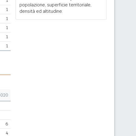
1
popolazione, superficie territoriale,
1
densità ed altitudine.
1
1
1
1
2020
6
4