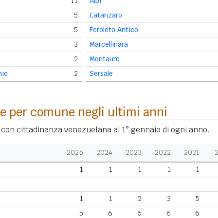
11
Albi
5
Catanzaro
5
Feroleto Antico
3
Marcellinara
2
Montauro
nio
2
Sersale
e per comune negli ultimi anni
i con cittadinanza venezuelana al 1° gennaio di ogni anno.
2025
2024
2023
2022
2021
1
1
1
1
1
1
1
2
3
5
5
6
6
6
6