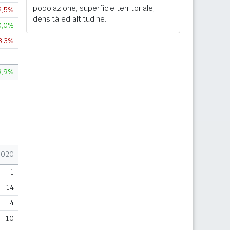
popolazione, superficie territoriale,
2,5%
densità ed altitudine.
0,0%
3,3%
-
9,9%
2020
1
14
4
10