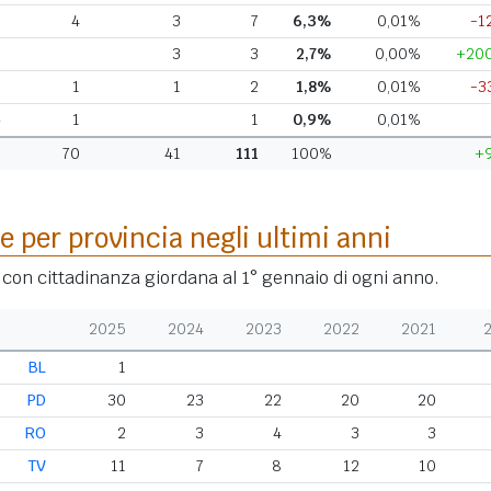
R
4
3
7
6,3%
0,01%
-1
I
3
3
2,7%
0,00%
+20
O
1
1
2
1,8%
0,01%
-3
L
1
1
0,9%
0,01%
70
41
111
100%
+
e per provincia negli ultimi anni
i con cittadinanza giordana al 1° gennaio di ogni anno.
2025
2024
2023
2022
2021
BL
1
PD
30
23
22
20
20
RO
2
3
4
3
3
TV
11
7
8
12
10