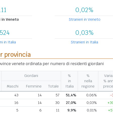
111
0,02%
i in Veneto
Stranieri in Veneto
.524
0,03%
i in Italia
Stranieri in Italia
er provincia
rovince venete ordinata per numero di residenti giordani
Giordani
%
%
Varia
in
nella
% an
Maschi
Femmine
Totale
Italia
regione
prece
E
43
14
57
51,4%
0,06%
-
D
16
14
30
27,0%
0,03%
+3
V
5
6
11
9,9%
0,01%
+5