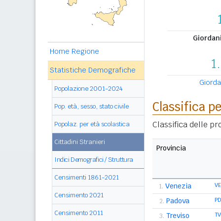
Giordan
Home Regione
1
Statistiche Demografiche
Giordan
Popolazione 2001-2024
Classifica p
Pop. età, sesso, stato civile
Classifica delle p
Popolaz. per età scolastica
Cittadini Stranieri
Provincia
Indici Demografici / Struttura
Censimenti 1861-2021
Venezia
V
1.
Censimento 2021
Padova
P
2.
Censimento 2011
Treviso
T
3.