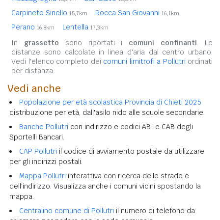
Carpineto Sinello
Rocca San Giovanni
15,7km
16,1km
Perano
Lentella
16,8km
17,3km
In
grassetto
sono riportati i
comuni confinanti
. Le
distanze sono calcolate in linea d'aria dal centro urbano.
Vedi l'elenco completo dei
comuni limitrofi a Pollutri
ordinati
per distanza.
Vedi anche
Popolazione per età scolastica Provincia di Chieti 2025
distribuzione per età, dall'asilo nido alle scuole secondarie.
Banche Pollutri
con indirizzo e codici ABI e CAB degli
Sportelli Bancari.
CAP Pollutri
il codice di avviamento postale da utilizzare
per gli indirizzi postali.
Mappa Pollutri
interattiva con ricerca delle strade e
dell'indirizzo. Visualizza anche i comuni vicini spostando la
mappa.
Centralino comune di Pollutri
il numero di telefono da