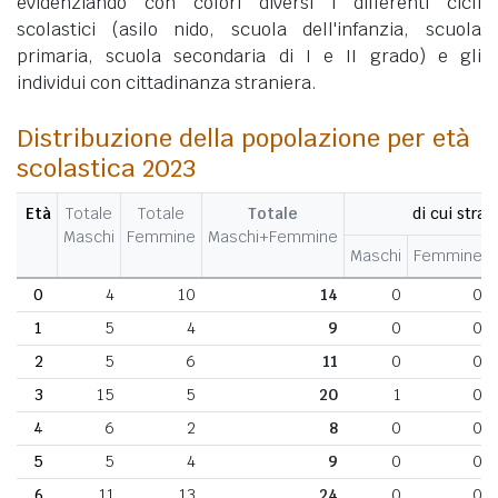
evidenziando con colori diversi i differenti cicli
scolastici (asilo nido, scuola dell'infanzia, scuola
primaria, scuola secondaria di I e II grado) e gli
individui con cittadinanza straniera.
Distribuzione della popolazione per età
scolastica 2023
Età
Totale
Totale
Totale
di cui stran
Maschi
Femmine
Maschi+Femmine
Maschi
Femmine
0
4
10
14
0
0
1
5
4
9
0
0
2
5
6
11
0
0
3
15
5
20
1
0
4
6
2
8
0
0
5
5
4
9
0
0
6
11
13
24
0
0