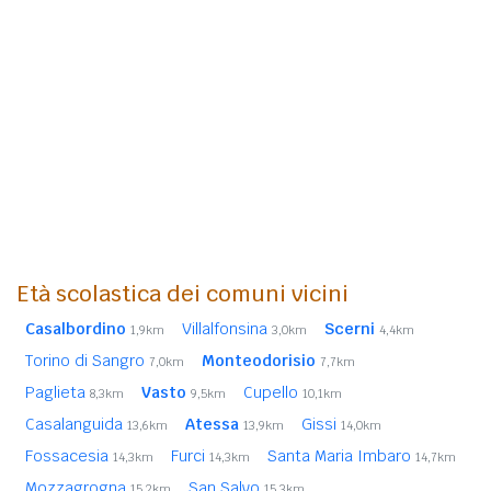
Età scolastica dei comuni vicini
Casalbordino
Villalfonsina
Scerni
1,9km
3,0km
4,4km
Torino di Sangro
Monteodorisio
7,0km
7,7km
Paglieta
Vasto
Cupello
8,3km
9,5km
10,1km
Casalanguida
Atessa
Gissi
13,6km
13,9km
14,0km
Fossacesia
Furci
Santa Maria Imbaro
14,3km
14,3km
14,7km
Mozzagrogna
San Salvo
15,2km
15,3km