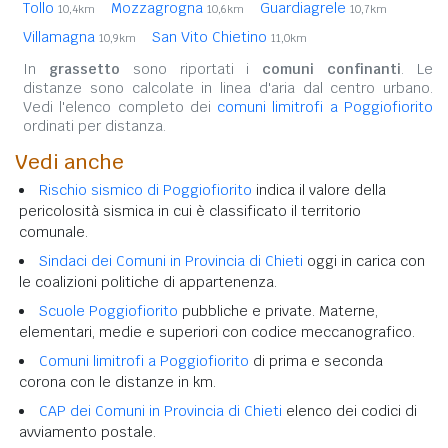
Tollo
Mozzagrogna
Guardiagrele
10,4km
10,6km
10,7km
Villamagna
San Vito Chietino
10,9km
11,0km
In
grassetto
sono riportati i
comuni confinanti
. Le
distanze sono calcolate in linea d'aria dal centro urbano.
Vedi l'elenco completo dei
comuni limitrofi a Poggiofiorito
ordinati per distanza.
Vedi anche
Rischio sismico di Poggiofiorito
indica il valore della
pericolosità sismica in cui è classificato il territorio
comunale.
Sindaci dei Comuni in Provincia di Chieti
oggi in carica con
le coalizioni politiche di appartenenza.
Scuole Poggiofiorito
pubbliche e private. Materne,
elementari, medie e superiori con codice meccanografico.
Comuni limitrofi a Poggiofiorito
di prima e seconda
corona con le distanze in km.
CAP dei Comuni in Provincia di Chieti
elenco dei codici di
avviamento postale.