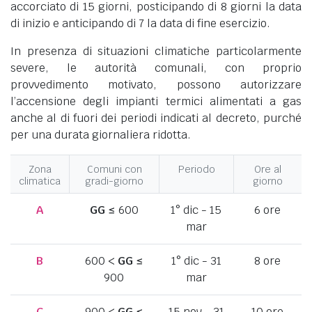
accorciato di 15 giorni, posticipando di 8 giorni la data
di inizio e anticipando di 7 la data di fine esercizio.
In presenza di situazioni climatiche particolarmente
severe, le autorità comunali, con proprio
provvedimento motivato, possono autorizzare
l’accensione degli impianti termici alimentati a gas
anche al di fuori dei periodi indicati al decreto, purché
per una durata giornaliera ridotta.
Zona
Comuni con
Periodo
Ore al
climatica
gradi-giorno
giorno
A
GG
≤ 600
1° dic - 15
6 ore
mar
B
600 <
GG
≤
1° dic - 31
8 ore
900
mar
C
900 <
GG
≤
15 nov - 31
10 ore