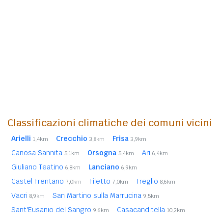
Classificazioni climatiche dei comuni vicini
Arielli
Crecchio
Frisa
1,4km
3,8km
3,9km
Canosa Sannita
Orsogna
Ari
5,1km
5,4km
6,4km
Giuliano Teatino
Lanciano
6,8km
6,9km
Castel Frentano
Filetto
Treglio
7,0km
7,0km
8,6km
Vacri
San Martino sulla Marrucina
8,9km
9,5km
Sant'Eusanio del Sangro
Casacanditella
9,6km
10,2km