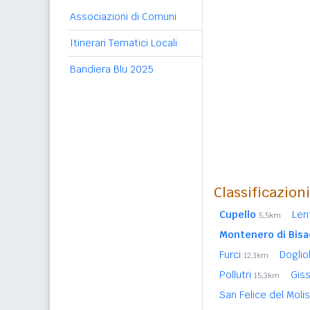
Associazioni di Comuni
Itinerari Tematici Locali
Bandiera Blu 2025
Classificazion
Cupello
Len
5,5km
Montenero di Bisa
Furci
Doglio
12,1km
Pollutri
Gis
15,3km
San Felice del Moli