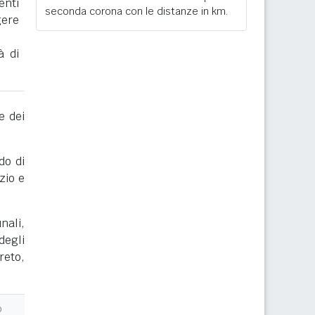
enti
seconda corona con le distanze in km.
gere
à di
e dei
do di
zio e
nali,
degli
reto,
o