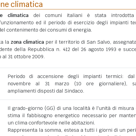
one climatica
ne climatica
dei comuni italiani è stata introdotta
funzionamento ed il periodo di esercizio degli impianti te
ni del contenimento dei consumi di energia.
ta la
zona climatica
per il territorio di San Salvo, assegnat
dente della Repubblica n. 412 del 26 agosto 1993 e succe
 al 31 ottobre 2009.
Periodo di accensione degli impianti termici: da
novembre al 31 marzo (10 ore giornaliere), sa
ampliamenti disposti dal Sindaco.
Il grado-giorno (GG) di una località è l'unità di misura
stima il fabbisogno energetico necessario per mante
un clima confortevole nelle abitazioni.
Rappresenta la somma, estesa a tutti i giorni di un per