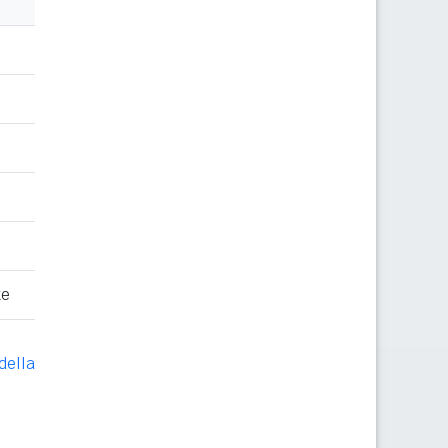
te
della