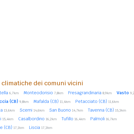
i climatiche dei comuni vicini
tella
Monteodorisio
Fresagrandinaria
Vasto
6,7km
7,8km
8,9km
9,
ccia (CB)
Mafalda (CB)
Petacciato (CB)
9,8km
11,4km
11,6km
la
Scerni
San Buono
Tavenna (CB)
13,6km
14,6km
14,7km
15,3km
si
Casalbordino
Tufillo
Palmoli
15,4km
16,2km
16,4km
16,7km
se (CB)
Liscia
17,1km
17,3km