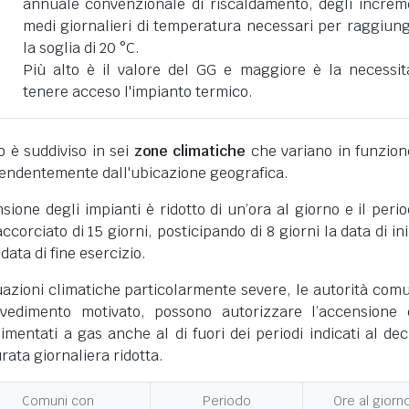
annuale convenzionale di riscaldamento, degli increm
medi giornalieri di temperatura necessari per raggiun
la soglia di 20 °C.
Più alto è il valore del GG e maggiore è la necessit
tenere acceso l'impianto termico.
ano è suddiviso in sei
zone climatiche
che variano in funzion
pendentemente dall'ubicazione geografica.
nsione degli impianti è ridotto di un’ora al giorno e il perio
corciato di 15 giorni, posticipando di 8 giorni la data di ini
 data di fine esercizio.
uazioni climatiche particolarmente severe, le autorità comu
vedimento motivato, possono autorizzare l’accensione 
limentati a gas anche al di fuori dei periodi indicati al dec
ata giornaliera ridotta.
Comuni con
Periodo
Ore al giorn