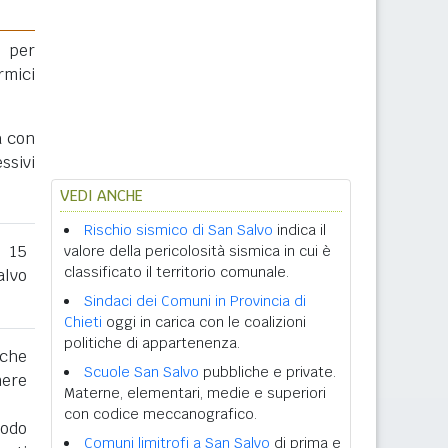
 per
rmici
a con
ssivi
VEDI ANCHE
Rischio sismico di San Salvo
indica il
l 15
valore della pericolosità sismica in cui è
classificato il territorio comunale.
lvo
Sindaci dei Comuni in Provincia di
Chieti
oggi in carica con le coalizioni
politiche di appartenenza.
 che
Scuole San Salvo
pubbliche e private.
nere
Materne, elementari, medie e superiori
con codice meccanografico.
iodo
Comuni limitrofi a San Salvo
di prima e