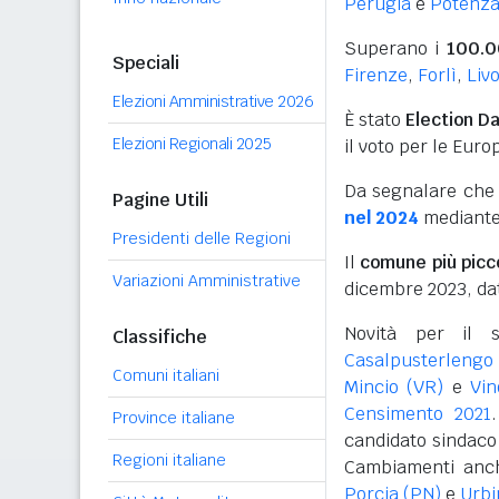
Perugia
e
Potenz
Superano i
100.0
Speciali
Firenze
,
Forlì
,
Liv
Elezioni Amministrative 2026
È stato
Election D
Elezioni Regionali 2025
il voto per le Euro
Da segnalare che s
Pagine Utili
nel 2024
mediante 
Presidenti delle Regioni
Il
comune più picc
Variazioni Amministrative
dicembre 2023, dat
Novità per il 
Classifiche
Casalpusterlengo 
Comuni italiani
Mincio (VR)
e
Vin
Censimento 2021
Province italiane
candidato sindaco 
Regioni italiane
Cambiamenti anc
Porcia (PN)
e
Urbi