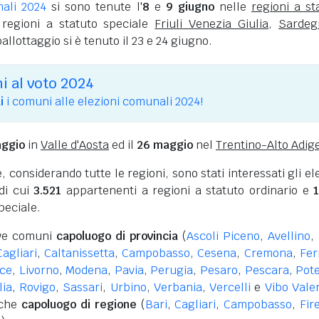
nali 2024
si sono tenute l'
8
e
9 giugno
nelle
regioni a st
regioni a statuto speciale
Friuli Venezia Giulia
,
Sardeg
 ballottaggio si è tenuto il 23 e 24 giugno.
 al voto 2024
i
i comuni alle elezioni comunali 2024!
aggio
in
Valle d'Aosta
ed il
26 maggio
nel
Trentino-Alto Adig
considerando tutte le regioni, sono stati interessati gli ele
di cui
3.521
appartenenti a regioni a statuto ordinario e
peciale.
ove comuni
capoluogo di provincia
(
Ascoli Piceno
,
Avellino
,
Cagliari
,
Caltanissetta
,
Campobasso
,
Cesena
,
Cremona
,
Fer
ce
,
Livorno
,
Modena
,
Pavia
,
Perugia
,
Pesaro
,
Pescara
,
Pot
lia
,
Rovigo
,
Sassari
,
Urbino
,
Verbania
,
Vercelli
e
Vibo Vale
nche
capoluogo di regione
(
Bari
,
Cagliari
,
Campobasso
,
Fir