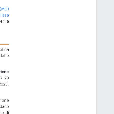
 (MO)
lissa
er la
blica
delle
zione
PR 20
023,
zione
ndaco
so di