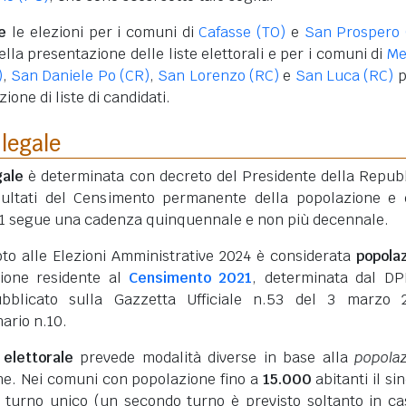
te
le elezioni per i comuni di
Cafasse (TO)
e
San Prospero
ella presentazione delle liste elettorali e per i comuni di
Me
)
,
San Daniele Po (CR)
,
San Lorenzo (RC)
e
San Luca (RC)
p
one di liste di candidati.
legale
gale
è determinata con decreto del Presidente della Repub
isultati del Censimento permanente della popolazione e 
021 segue una cadenza quinquennale e non più decennale.
oto alle Elezioni Amministrative 2024 è considerata
popola
ione residente al
Censimento 2021
, determinata dal D
bblicato sulla Gazzetta Ufficiale n.53 del 3 marzo 2
ario n.10.
elettorale
prevede modalità diverse in base alla
popola
e. Nei comuni con popolazione fino a
15.000
abitanti il si
n turno unico (un secondo turno è previsto soltanto in ca