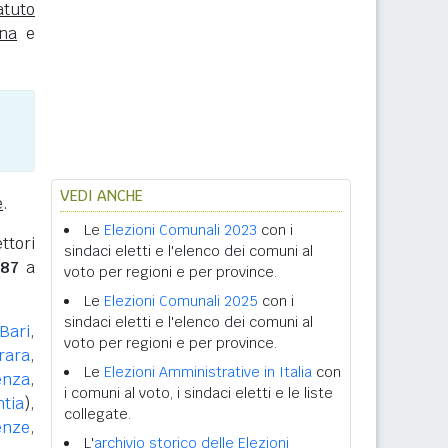
atuto
na
e
VEDI ANCHE
e
.
Le
Elezioni Comunali 2023
con i
ttori
sindaci eletti e l'elenco dei comuni al
187
a
voto per regioni e per province.
Le
Elezioni Comunali 2025
con i
sindaci eletti e l'elenco dei comuni al
Bari
,
voto per regioni e per province.
rara
,
Le
Elezioni Amministrative in Italia
con
enza
,
i comuni al voto, i sindaci eletti e le liste
ntia
),
collegate.
enze
,
L'
archivio storico delle Elezioni