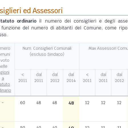
glieri ed Assessori
tatuto ordinario
il numero dei consiglieri e degli asse
n funzione del numero di abitanti del Comune, come ripo
sso.
umero
Num. Consiglieri Comunali
Max Assessori Comu
omuni
(escluso Sindaco)
 voto
elle
gioni
<
dal
dal
dal
<
dal
dal
a
2011
2011
2012
2014
2011
2011
2012
atuto
inario
-
60
48
48
48
12
12
12
-
50
40
40
12
11
11