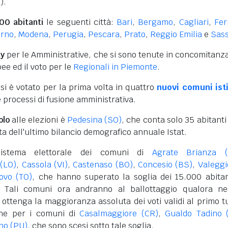
a
).
00 abitanti
le seguenti città:
Bari
,
Bergamo
,
Cagliari
,
Fer
orno
,
Modena
,
Perugia
,
Pescara
,
Prato
,
Reggio Emilia
e
Sass
ay
per le Amministrative, che si sono tenute in concomitanz
pee ed il voto per le
Regionali in Piemonte
.
i è votato per la prima volta in quattro
nuovi comuni isti
processi di fusione amministrativa.
olo
alle elezioni è
Pedesina (SO)
, che conta solo 35 abitanti 
a dell'ultimo bilancio demografico annuale Istat.
sistema elettorale dei comuni di
Agrate Brianza 
(LO)
,
Cassola (VI)
,
Castenaso (BO)
,
Concesio (BS)
,
Valeggi
ovo (TO)
, che hanno superato la soglia dei 15.000 abitan
. Tali comuni ora andranno al ballottaggio qualora n
ottenga la maggioranza assoluta dei voti validi al primo t
he per i comuni di
Casalmaggiore (CR)
,
Gualdo Tadino 
no (PU)
, che sono scesi sotto tale soglia.