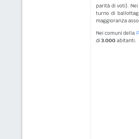
parità di voti). N
turno di ballottag
maggioranza assolu
Nei comuni della
P
di
3.000
abitanti.