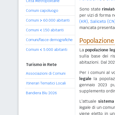
Città Metropolitane
Sono state
rinvia
Comuni capoluogo
per vizi di forma n
Comuni
>
60.000 abitanti
(KR)
,
Saliceto (CN
mancata presentazi
Comuni
<
150 abitanti
Popolazione 
Comuni/fasce demografiche
Comuni
<
5.000 abitanti
La
popolazione le
sulla base dei r
abitazioni. Dal 2
Turismo in Rete
Per i comuni al v
Associazioni di Comuni
legale
la popolaz
Itinerari Tematici Locali
gennaio 2023 pu
supplemento ordin
Bandiera Blu 2026
L'attuale
sistema 
legale
di un comun
viene eletto in u