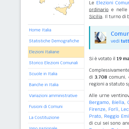
Le
Elezioni Comu
ordinario
e nelle 
Sicilia
. Il turno di
Home Italia
Comuni
vedi
tutt
Statistiche Demografiche
Elezioni Italiane
Si è votato il
19 m
Storico Elezioni Comunali
Complessivamente, 
Scuole in Italia
di
3.708
comuni, 
regioni a statuto s
Banche in Italia
Alle urne ventin
Variazioni amministrative
Bergamo
,
Biella
,
Fusioni di Comuni
Firenze
,
Forlì
,
Lec
Prato
,
Reggio Emi
La Costituzione
di cui sei sono a
Inno nazionale