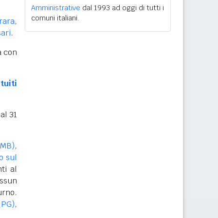
Amministrative
dal 1993 ad oggi di tutti i
comuni italiani.
rara
,
ari
.
a con
tuiti
al 31
(MB)
,
o sul
ti al
essun
urno.
(PG)
,