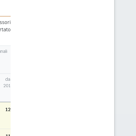
ssori
rtato
nali
dal
2014
12