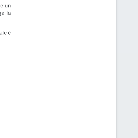
de un
ga la
ale è