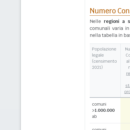
Numero Consi
Nelle
regioni a s
comunali varia i
nella tabella in ba
Popolazione
N
legale
C
(censimento
al
2021)
n
re
st
ord
comuni
>
1.000.000
ab
comuni