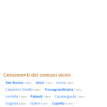
Censimenti dei comuni vicini
San Buono
Gissi
Liscia
3,5km
3,7km
6,6km
Carpineto Sinello
Fresagrandinaria
6,8km
7,1km
Lentella
Palmoli
Casalanguida
7,6km
7,8km
7,9km
Dogliola
Guilmi
Cupello
8,5km
9,1km
9,4km