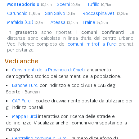
Monteodorisio
Scerni
Tufillo
10,1km
10,5km
10,7km
Carunchio
San Salvo
Roccaspinalveti
11,5km
12,1km
12,2km
Mafalda (CB)
Atessa
Fraine
12,8km
13,1km
14,3km
In
grassetto
sono riportati i
comuni confinanti
. Le
distanze sono calcolate in linea d'aria dal centro urbano.
Vedi l'elenco completo dei
comuni limitrofi a Furci
ordinati
per distanza.
Vedi anche
Censimenti della Provincia di Chieti
, andamento
demografico storico dei censimenti della popolazione.
Banche Furci
con indirizzo e codici ABI e CAB degli
Sportelli Bancari.
CAP Furci
il codice di avviamento postale da utilizzare per
gli indirizzi postali.
Mappa Furci
interattiva con ricerca delle strade e
dell'indirizzo. Visualizza anche i comuni vicini spostando la
mappa.
Centralino comune di Furci
il numero di telefono da