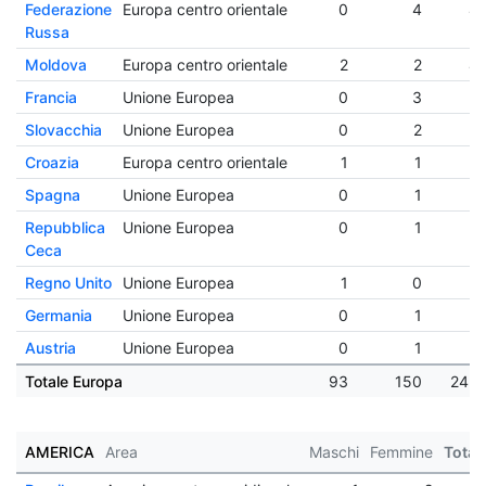
Federazione
Europa centro orientale
0
4
4
Russa
Moldova
Europa centro orientale
2
2
4
Francia
Unione Europea
0
3
3
Slovacchia
Unione Europea
0
2
2
Croazia
Europa centro orientale
1
1
2
Spagna
Unione Europea
0
1
1
Repubblica
Unione Europea
0
1
1
Ceca
Regno Unito
Unione Europea
1
0
1
Germania
Unione Europea
0
1
1
Austria
Unione Europea
0
1
1
Totale Europa
93
150
243
AMERICA
Area
Maschi
Femmine
Total