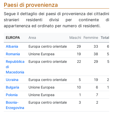
Paesi di provenienza
Segue il dettaglio dei paesi di provenienza dei cittadini
stranieri residenti divisi per continente di
appartenenza ed ordinato per numero di residenti.
EUROPA
Area
Maschi
Femmine
Totale
Albania
Europa centro orientale
29
33
62
Romania
Unione Europea
19
38
57
Repubblica
Europa centro orientale
22
29
51
di
Macedonia
Ucraina
Europa centro orientale
5
19
24
Bulgaria
Unione Europea
10
6
16
Polonia
Unione Europea
1
7
8
Bosnia-
Europa centro orientale
3
2
5
Erzegovina