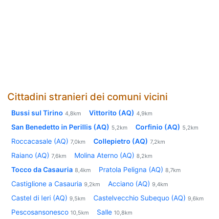
Cittadini stranieri dei comuni vicini
Bussi sul Tirino
Vittorito (AQ)
4,8km
4,9km
San Benedetto in Perillis (AQ)
Corfinio (AQ)
5,2km
5,2km
Roccacasale (AQ)
Collepietro (AQ)
7,0km
7,2km
Raiano (AQ)
Molina Aterno (AQ)
7,6km
8,2km
Tocco da Casauria
Pratola Peligna (AQ)
8,4km
8,7km
Castiglione a Casauria
Acciano (AQ)
9,2km
9,4km
Castel di Ieri (AQ)
Castelvecchio Subequo (AQ)
9,5km
9,6km
Pescosansonesco
Salle
10,5km
10,8km