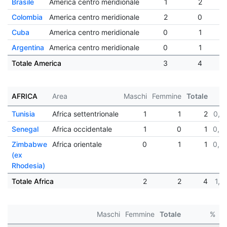
Brasile
America centro meridionale
1
2
Colombia
America centro meridionale
2
0
Cuba
America centro meridionale
0
1
Argentina
America centro meridionale
0
1
Totale America
3
4
AFRICA
Area
Maschi
Femmine
Totale
Tunisia
Africa settentrionale
1
1
2
0,7
Senegal
Africa occidentale
1
0
1
0,3
Zimbabwe
Africa orientale
0
1
1
0,3
(ex
Rhodesia)
Totale Africa
2
2
4
1,5
Maschi
Femmine
Totale
%