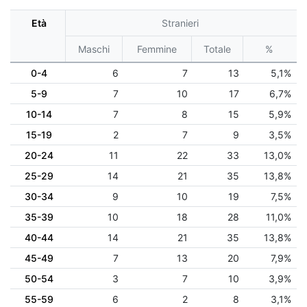
Età
Stranieri
Maschi
Femmine
Totale
%
0-4
6
7
13
5,1%
5-9
7
10
17
6,7%
10-14
7
8
15
5,9%
15-19
2
7
9
3,5%
20-24
11
22
33
13,0%
25-29
14
21
35
13,8%
30-34
9
10
19
7,5%
35-39
10
18
28
11,0%
40-44
14
21
35
13,8%
45-49
7
13
20
7,9%
50-54
3
7
10
3,9%
55-59
6
2
8
3,1%